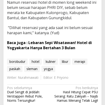
Namun reservasi hotel di momen long weekend ini
belum sesuai harapan PHRI DIY, sebab belum
merata ke Kabupaten Kulonprogo, Kabupaten
Bantul, dan Kabupaten Gunungkidul.
“Dilihat reservasi yang ada saat ini belum sesuai
harapan kami,” katanya. (Yud)
Baca juga : Lebaran Sepi Wisatawan! Hotel di
Yogyakarta Hanya Bertahan 3 Bulan
borobudur
hotel
kuliner
libur
merapi
paskah
sleman
yogya
Writer: Nurahmawati
Editor: E Priyono
N
Pos sebelumnya
Pos berikutnya
Duel Sengit di Jeddah:
Hasil Hitung Cepat PSU
a
Verstappen Rebut Pole,
Serang: Ratu Zakiyah – Najib
v
Norris Tersungkur!
Hamas Menang Telak Lagi!