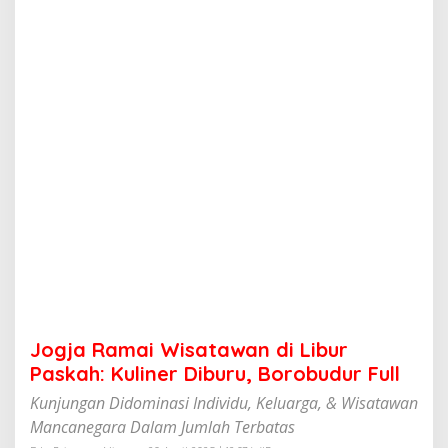
W
i
s
a
t
a
w
a
n
d
i
L
i
b
u
r
P
a
s
Jogja Ramai Wisatawan di Libur
k
a
Paskah: Kuliner Diburu, Borobudur Full
h
Kunjungan Didominasi Individu, Keluarga, & Wisatawan
:
K
Mancanegara Dalam Jumlah Terbatas
u