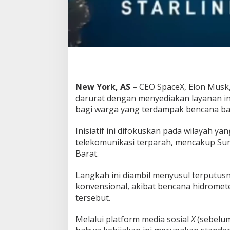
K
o
r
b
a
n
B
a
n
New York, AS
– CEO SpaceX, Elon Mus
j
darurat dengan menyediakan layanan inte
i
bagi warga yang terdampak bencana banj
r
D
i
Inisiatif ini difokuskan pada wilayah y
I
telekomunikasi terparah, mencakup Sum
n
Barat.
d
o
Langkah ini diambil menyusul terputus
n
e
konvensional, akibat bencana hidrome
s
tersebut.
i
a
Melalui platform media sosial
X
(sebelu