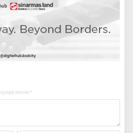
ng wajib ditandai
*