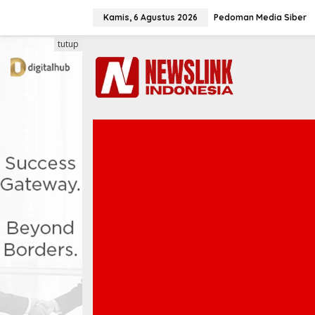
L
e
Kamis, 6 Agustus 2026
Pedoman Media Siber
w
a
tutup
t
i
k
e
k
o
n
t
e
n