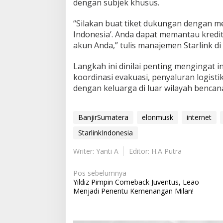
dengan subjek khusus.
“Silakan buat tiket dukungan dengan 
Indonesia’. Anda dapat memantau kredit
akun Anda,” tulis manajemen Starlink d
Langkah ini dinilai penting mengingat i
koordinasi evakuasi, penyaluran logisti
dengan keluarga di luar wilayah bencana
BanjirSumatera
elonmusk
internet
StarlinkIndonesia
Writer: Yanti A
Editor: H.A Putra
N
Pos sebelumnya
Yildiz Pimpin Comeback Juventus, Leao
a
Menjadi Penentu Kemenangan Milan!
v
i