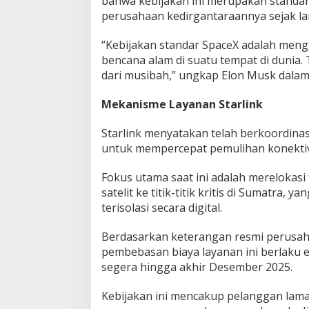
bahwa kebijakan ini merupakan standa
perusahaan kedirgantaraannya sejak la
“Kebijakan standar SpaceX adalah menggr
bencana alam di suatu tempat di dunia
dari musibah,” ungkap Elon Musk dala
Mekanisme Layanan Starlink
Starlink menyatakan telah berkoordina
untuk mempercepat pemulihan konektiv
Fokus utama saat ini adalah merelokasi
satelit ke titik-titik kritis di Sumatra, y
terisolasi secara digital.
Berdasarkan keterangan resmi perusah
pembebasan biaya layanan ini berlaku e
segera hingga akhir Desember 2025.
Kebijakan ini mencakup pelanggan lam