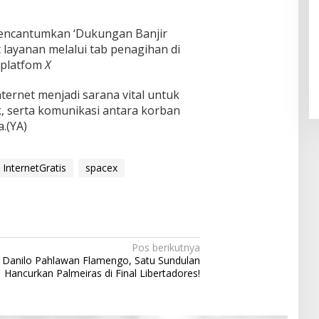
mencantumkan ‘Dukungan Banjir
Pendaftaran Istana Dibuka,
 layanan melalui tab penagihan di
Warga Berebut Kuota
i platfom
X
Di Daerah, Nasional
|
Rabu, 5 Agustus 2026 |
09:13 WIB
nternet menjadi sarana vital untuk
k, serta komunikasi antara korban
.(YA)
InternetGratis
spacex
Pos berikutnya
Danilo Pahlawan Flamengo, Satu Sundulan
Hancurkan Palmeiras di Final Libertadores!