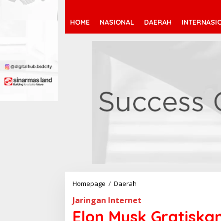
HOME
NASIONAL
DAERAH
INTERNASI
Homepage
/
Daerah
E
l
Jaringan Internet
o
n
Elon Musk Gratiska
M