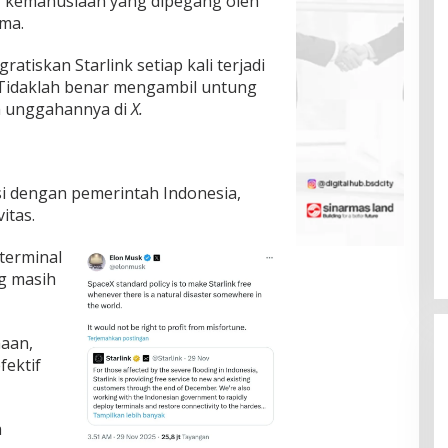
r kemanusiaan yang dipegang oleh
ma.
atiskan Starlink setiap kali terjadi
. Tidaklah benar mengambil untung
m unggahannya di
X.
si dengan pemerintah Indonesia,
itas.
 terminal
ang masih
aan,
fektif
a