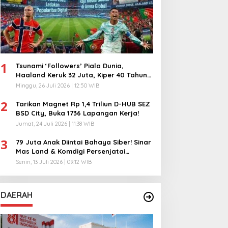
1
Tsunami ‘Followers’ Piala Dunia,
Haaland Keruk 32 Juta, Kiper 40 Tahun
Bikin Geger!
Minggu, 26 Juli 2026 | 12:50 WIB
2
Tarikan Magnet Rp 1,4 Triliun D-HUB SEZ
BSD City, Buka 1736 Lapangan Kerja!
Jumat, 24 Juli 2026 | 11:38 WIB
3
79 Juta Anak Diintai Bahaya Siber! Sinar
Mas Land & Komdigi Persenjatai
Ratusan Guru!
Senin, 13 Juli 2026 | 09:12 WIB
DAERAH