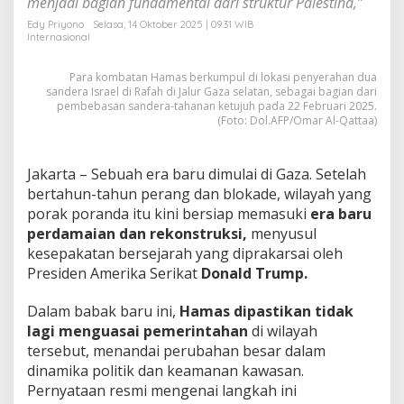
menjadi bagian fundamental dari struktur Palestina,”
d
a
Edy Priyono
Selasa, 14 Oktober 2025 | 09:31 WIB
Internasional
m
a
i
Para kombatan Hamas berkumpul di lokasi penyerahan dua
a
sandera Israel di Rafah di Jalur Gaza selatan, sebagai bagian dari
n
pembebasan sandera-tahanan ketujuh pada 22 Februari 2025.
d
(Foto: Dol.AFP/Omar Al-Qattaa)
i
G
a
Jakarta – Sebuah era baru dimulai di Gaza. Setelah
z
bertahun-tahun perang dan blokade, wilayah yang
a
porak poranda itu kini bersiap memasuki
era baru
perdamaian dan rekonstruksi,
menyusul
kesepakatan bersejarah yang diprakarsai oleh
Presiden Amerika Serikat
Donald Trump.
Dalam babak baru ini,
Hamas dipastikan tidak
lagi menguasai pemerintahan
di wilayah
tersebut, menandai perubahan besar dalam
dinamika politik dan keamanan kawasan.
Pernyataan resmi mengenai langkah ini