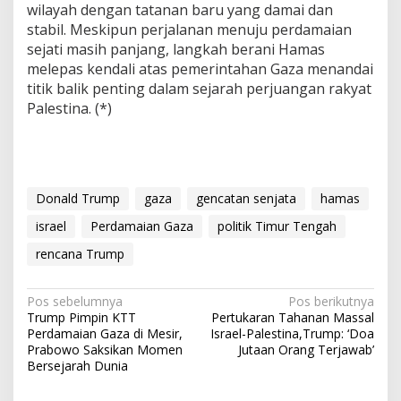
wilayah dengan tatanan baru yang damai dan
stabil. Meskipun perjalanan menuju perdamaian
sejati masih panjang, langkah berani Hamas
melepas kendali atas pemerintahan Gaza menandai
titik balik penting dalam sejarah perjuangan rakyat
Palestina. (*)
Donald Trump
gaza
gencatan senjata
hamas
israel
Perdamaian Gaza
politik Timur Tengah
rencana Trump
N
Pos sebelumnya
Pos berikutnya
Trump Pimpin KTT
Pertukaran Tahanan Massal
a
Perdamaian Gaza di Mesir,
Israel-Palestina,Trump: ‘Doa
v
Prabowo Saksikan Momen
Jutaan Orang Terjawab’
Bersejarah Dunia
i