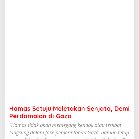
u
M
e
l
e
t
a
k
a
n
S
e
n
j
a
t
a
,
D
Hamas Setuju Meletakan Senjata, Demi
e
m
Perdamaian di Gaza
i
“Hamas tidak akan memegang kendali atau terlibat
P
e
langsung dalam fase pemerintahan Gaza, namun tetap
r