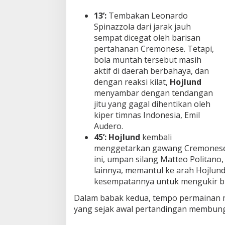
i
13’:
Tembakan Leonardo
g
Spinazzola dari jarak jauh
a
B
sempat dicegat oleh barisan
e
pertahanan Cremonese. Tetapi,
s
bola muntah tersebut masih
a
aktif di daerah berbahaya, dan
r
dengan reaksi kilat,
Hojlund
!
menyambar dengan tendangan
jitu yang gagal dihentikan oleh
kiper timnas Indonesia, Emil
Audero.
45’: Hojlund
kembali
menggetarkan gawang Cremonese d
ini, umpan silang Matteo Politano
lainnya, memantul ke arah Hojlun
kesempatannya untuk mengukir b
Dalam babak kedua, tempo permainan ma
yang sejak awal pertandingan membun