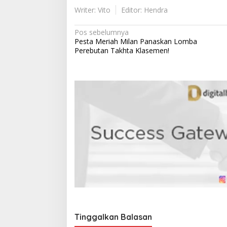
Writer: Vito
Editor: Hendra
N
Pos sebelumnya
Pesta Meriah Milan Panaskan Lomba
a
Perebutan Takhta Klasemen!
v
i
g
a
s
i
p
o
s
Tinggalkan Balasan