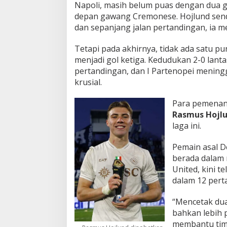
Napoli, masih belum puas dengan dua g
depan gawang Cremonese. Hojlund sendir
dan sepanjang jalan pertandingan, ia 
Tetapi pada akhirnya, tidak ada satu p
menjadi gol ketiga. Kedudukan 2-0 lanta
pertandingan, dan I Partenopei mening
krusial.
Para pemenang
Rasmus Hojl
laga ini.
Pemain asal D
berada dalam 
United, kini t
dalam 12 pert
“Mencetak dua 
bahkan lebih p
membantu ti