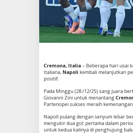
t
a
n
g
L
i
m
a
,
N
a
p
Cremona, Italia
– Beberapa hari usai k
o
Italiana,
Napoli
kembali melanjutkan per
l
positif.
i
J
a
Pada Minggu (28./12/25) sang juara be
g
Giovanni Zini untuk menantang
Cremon
a
Partenopei sukses meraih kemenangan 
A
s
Napoli pulang dengan senyum lebar be
a
D
mengukir dua gol: pertama dalam peri
i
untuk kedua kalinya di penghujung bab
T