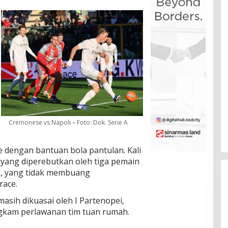
Cremonese vs Napoli – Foto: Dok. Serie A
engan bantuan bola pantulan. Kali
, yang diperebutkan oleh tiga pemain
d, yang tidak membuang
race.
sih dikuasai oleh I Partenopei,
gkam perlawanan tim tuan rumah.