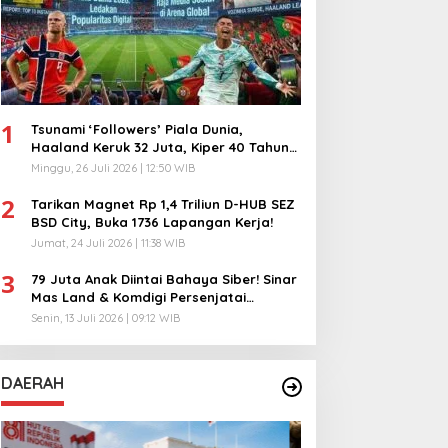
1
Tsunami ‘Followers’ Piala Dunia,
Haaland Keruk 32 Juta, Kiper 40 Tahun
Bikin Geger!
Minggu, 26 Juli 2026 | 12:50 WIB
2
Tarikan Magnet Rp 1,4 Triliun D-HUB SEZ
BSD City, Buka 1736 Lapangan Kerja!
Jumat, 24 Juli 2026 | 11:38 WIB
3
79 Juta Anak Diintai Bahaya Siber! Sinar
Mas Land & Komdigi Persenjatai
Ratusan Guru!
Senin, 13 Juli 2026 | 09:12 WIB
DAERAH