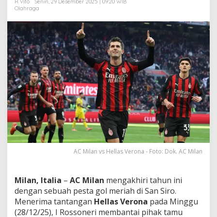
R Vito
Senin, 29 Desember 2025 | 09:20 WIB
t
Olahraga
a
n
T
a
k
h
t
a
K
l
a
s
e
m
e
n
AC Milan vs Hellas Verona - Foto: Dok. AC Milan
!
Milan, Italia
–
AC Milan
mengakhiri tahun ini
dengan sebuah pesta gol meriah di San Siro.
Menerima tantangan
Hellas Verona
pada Minggu
(28/12/25), I Rossoneri membantai pihak tamu