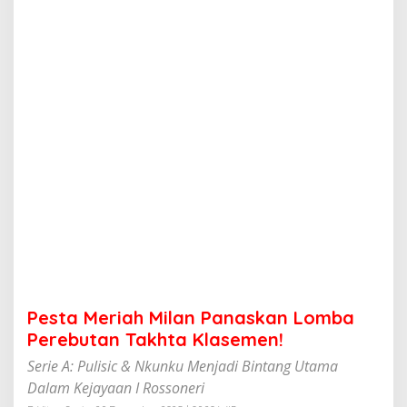
h
M
i
l
a
n
P
a
n
a
s
k
a
n
L
o
m
b
a
Pesta Meriah Milan Panaskan Lomba
P
e
Perebutan Takhta Klasemen!
r
Serie A: Pulisic & Nkunku Menjadi Bintang Utama
e
b
Dalam Kejayaan I Rossoneri
u