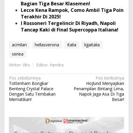
Bagian Tiga Besar Klasemen!
Lecce Kena Rampok, Como Ambil Tiga Poin
Terakhir Di 2025!
I Rossoneri Tergelincir Di Riyadh, Napoli
Tancap Kaki di Final Supercoppa Italiana!
acmilan
hellasverona
Italia
ligaitalia
seriea
Writer: Vito
Editor: Hendra
N
Pos sebelumnya
Pos berikutnya
Tottenham Bongkar
Hojlund Menyajikan
a
Benteng Crystal Palace
Penampilan Bintang Lima,
v
Dengan Satu Tembakan
Napoli Jaga Asa Di Tiga
Mematikan!
Besar!
i
g
a
s