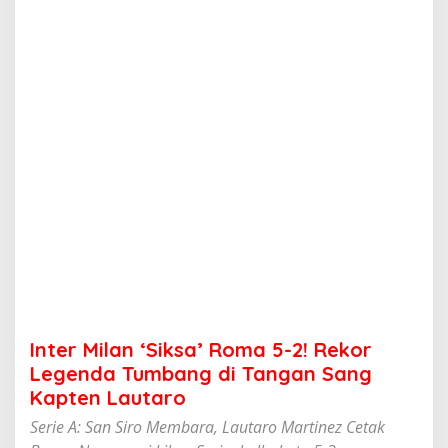
'
S
i
k
s
a
'
R
o
m
a
5
-
2
!
R
e
k
o
Inter Milan ‘Siksa’ Roma 5-2! Rekor
r
L
Legenda Tumbang di Tangan Sang
e
Kapten Lautaro
g
e
Serie A: San Siro Membara, Lautaro Martinez Cetak
n