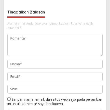
o
s
Tinggalkan Balasan
Alamat email Anda tidak akan dipublikasikan.
Ruas yang wajib
ditandai
*
Simpan nama, email, dan situs web saya pada peramban
ini untuk komentar saya berikutnya.