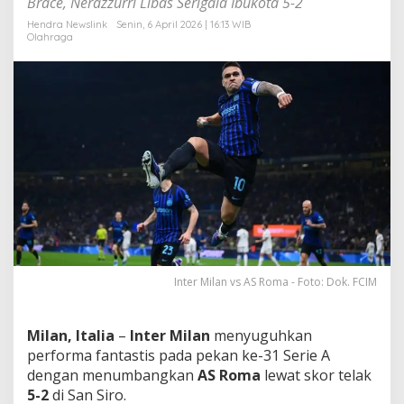
Brace, Nerazzurri Libas Serigala Ibukota 5-2
d
a
Hendra Newslink
Senin, 6 April 2026 | 16:13 WIB
Olahraga
T
u
m
b
a
n
g
d
i
T
a
n
g
a
n
Inter Milan vs AS Roma - Foto: Dok. FCIM
S
a
n
g
Milan, Italia
–
Inter Milan
menyuguhkan
K
performa fantastis pada pekan ke-31 Serie A
a
dengan menumbangkan
AS Roma
lewat skor telak
p
5-2
di San Siro.
t