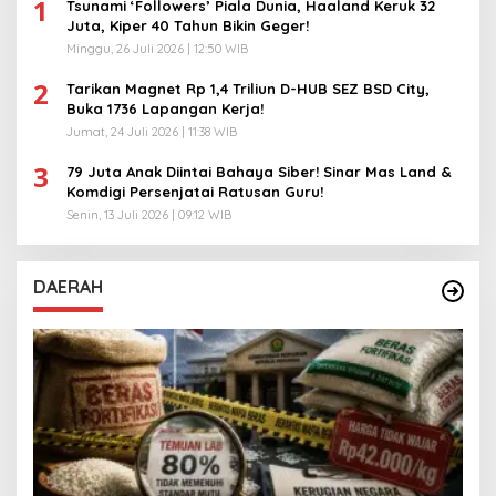
1
Tsunami ‘Followers’ Piala Dunia, Haaland Keruk 32
Juta, Kiper 40 Tahun Bikin Geger!
Minggu, 26 Juli 2026 | 12:50 WIB
2
Tarikan Magnet Rp 1,4 Triliun D-HUB SEZ BSD City,
Buka 1736 Lapangan Kerja!
Jumat, 24 Juli 2026 | 11:38 WIB
3
79 Juta Anak Diintai Bahaya Siber! Sinar Mas Land &
Komdigi Persenjatai Ratusan Guru!
Senin, 13 Juli 2026 | 09:12 WIB
DAERAH
A