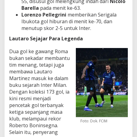
55, disusul gol melengkung indah dari
Nicolo
Barella
pada menit ke-63.
Lorenzo Pellegrini
memberikan Serigala
Ibukota gol hiburan di menit ke-70, dan
menutup skor 2-5 untuk Inter.
Lautaro Sejajar Para Legenda
Dua gol ke gawang Roma
bukan sekadar membantu
tim menang, tetapi juga
membawa Lautaro
Martinez masuk ke dalam
buku sejarah Inter Milan.
Dengan koleksi 173 gol, ia
kini resmi menjadi
pencetak gol terbanyak
ketiga sepanjang masa
klub, melampaui rekor
Foto: Dok. FCIM
Roberto Boninsegna.
Selain itu, penyerang