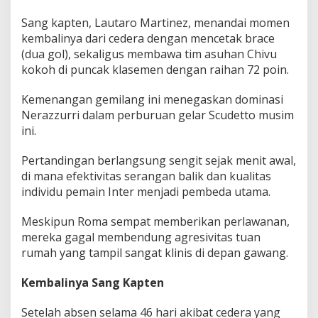
e
n
Sang kapten, Lautaro Martinez, menandai momen
L
kembalinya dari cedera dengan mencetak brace
a
(dua gol), sekaligus membawa tim asuhan Chivu
u
kokoh di puncak klasemen dengan raihan 72 poin.
t
a
r
Kemenangan gemilang ini menegaskan dominasi
o
Nerazzurri dalam perburuan gelar Scudetto musim
ini.
Pertandingan berlangsung sengit sejak menit awal,
di mana efektivitas serangan balik dan kualitas
individu pemain Inter menjadi pembeda utama.
Meskipun Roma sempat memberikan perlawanan,
mereka gagal membendung agresivitas tuan
rumah yang tampil sangat klinis di depan gawang.
Kembalinya Sang Kapten
Setelah absen selama 46 hari akibat cedera yang