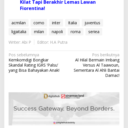
Kilat Tapi Berakhir Lemas Lawan
Fiorentina!
acmilan
como
inter
Italia
juventus
ligaitalia
milan
napoli
roma
seriea
Writer: Abi P
Editor: H.A Putra
N
Pos sebelumnya
Pos berikutnya
Kemkomdigi Bongkar
Al Hilal Bermain Imbang
a
Skandal Rating IGRS ‘Palsu’
Versus Al Taawoun,
v
yang Bisa Bahayakan Anak!
Sementara Al Ahli Bantai
Damac!
i
g
a
s
i
p