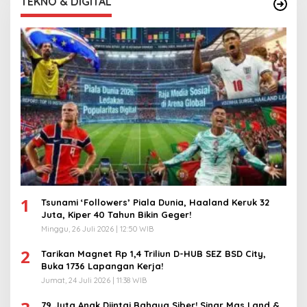
TEKNO & DIGITAL
1
Tsunami ‘Followers’ Piala Dunia, Haaland Keruk 32
Juta, Kiper 40 Tahun Bikin Geger!
Minggu, 26 Juli 2026 | 12:50 WIB
2
Tarikan Magnet Rp 1,4 Triliun D-HUB SEZ BSD City,
Buka 1736 Lapangan Kerja!
Jumat, 24 Juli 2026 | 11:38 WIB
79 Juta Anak Diintai Bahaya Siber! Sinar Mas Land &