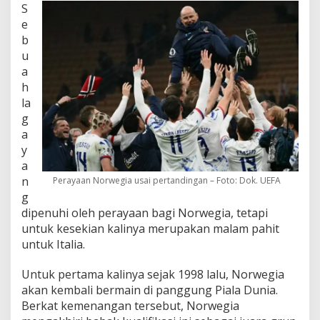
S
e
b
u
a
h
la
g
a
y
a
n
Perayaan Norwegia usai pertandingan – Foto: Dok. UEFA
g
dipenuhi oleh perayaan bagi Norwegia, tetapi
untuk kesekian kalinya merupakan malam pahit
untuk Italia.
Untuk pertama kalinya sejak 1998 lalu, Norwegia
akan kembali bermain di panggung Piala Dunia.
Berkat kemenangan tersebut, Norwegia