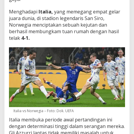
a
G
Menghadapi
Italia,
yang memegang empat gelar
r
juara dunia, di stadion legendaris San Siro,
u
Norwegia menciptakan sebuah kejutan dan
p
I
berhasil membungkam tuan rumah dengan hasil
!
telak
4-1.
Italia vs Norwegia – Foto: Dok. UEFA
Italia membuka periode awal pertandingan ini
dengan determinasi tinggi dalam serangan mereka.
Gli Azzurri lantas tidak memiliki masalah untuk