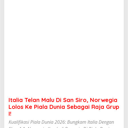
n
M
a
l
u
D
i
S
a
n
S
i
r
o
,
N
o
r
w
Italia Telan Malu Di San Siro, Norwegia
e
g
Lolos Ke Piala Dunia Sebagai Raja Grup
i
I!
a
L
Kualifikasi Piala Dunia 2026: Bungkam Italia Dengan
o