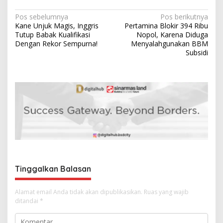
N
Pos sebelumnya
Pos berikutnya
Kane Unjuk Magis, Inggris
Pertamina Blokir 394 Ribu
a
Tutup Babak Kualifikasi
Nopol, Karena Diduga
v
Dengan Rekor Sempurna!
Menyalahgunakan BBM
Subsidi
i
g
a
s
i
p
o
s
Tinggalkan Balasan
Alamat email Anda tidak akan dipublikasikan.
Ruas yang wajib
ditandai
*