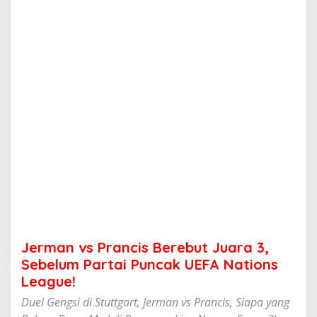
a
n
c
i
s
B
e
r
e
b
u
t
J
u
a
r
a
3
,
Jerman vs Prancis Berebut Juara 3,
S
e
Sebelum Partai Puncak UEFA Nations
b
League!
e
l
Duel Gengsi di Stuttgart, Jerman vs Prancis, Siapa yang
u