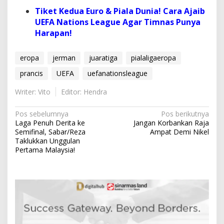
Tiket Kedua Euro & Piala Dunia! Cara Ajaib
UEFA Nations League Agar Timnas Punya
Harapan!
eropa
jerman
juaratiga
pialaligaeropa
prancis
UEFA
uefanationsleague
Writer: Vito
Editor: Hendra
N
Pos sebelumnya
Pos berikutnya
Laga Penuh Derita ke
Jangan Korbankan Raja
a
Semifinal, Sabar/Reza
Ampat Demi Nikel
v
Taklukkan Unggulan
Pertama Malaysia!
i
g
a
s
i