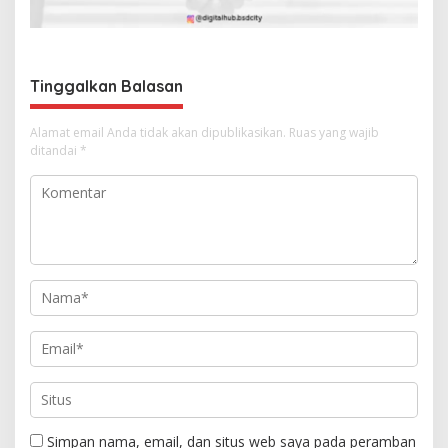
p
o
s
Tinggalkan Balasan
Alamat email Anda tidak akan dipublikasikan.
Ruas yang wajib
ditandai
*
Simpan nama, email, dan situs web saya pada peramban