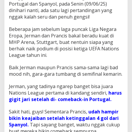
e
Portugal dan Spanyol, pada Senin (09/06/25)
a
dinihari nanti, ada satu lagi pertandingan yang
g
nggak kalah seru dan penuh gengsi!
u
e
Beberapa jam sebelum laga puncak Liga Negara
!
Eropa, Jerman dan Prancis bakal beradu kuat di
MHP Arena, Stuttgart, buat nentuin siapa yang
berhak naik podium di posisi ketiga UEFA Nations
League tahun ini.
Baik Jerman maupun Prancis sama-sama lagi bad
mood nih, gara-gara tumbang di semifinal kemarin.
Jerman, yang tadinya ngarep banget bisa juara
Nations League pertama di kandang sendiri,
harus
gigit jari setelah di- comeback-in Portugal.
Sakit hati, guys! Sementara Prancis,
udah hampir
bikin keajaiban setelah ketinggalan 4 gol dari
Spanyol.
Tapi sayang banget, waktu nggak cukup
buat mereka bikin comeback sempurna.