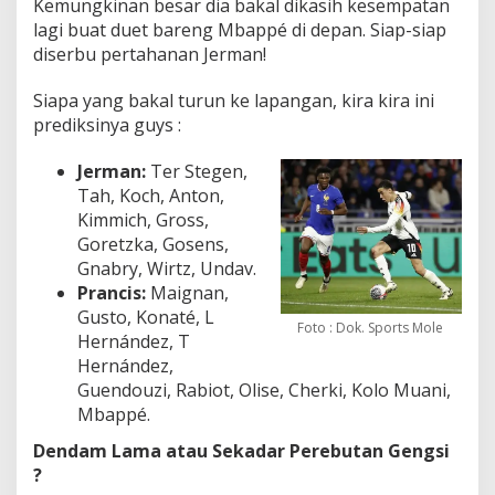
Kemungkinan besar dia bakal dikasih kesempatan
lagi buat duet bareng Mbappé di depan. Siap-siap
diserbu pertahanan Jerman!
Siapa yang bakal turun ke lapangan, kira kira ini
prediksinya guys :
Jerman:
Ter Stegen,
Tah, Koch, Anton,
Kimmich, Gross,
Goretzka, Gosens,
Gnabry, Wirtz, Undav.
Prancis:
Maignan,
Gusto, Konaté, L
Foto : Dok. Sports Mole
Hernández, T
Hernández,
Guendouzi, Rabiot, Olise, Cherki, Kolo Muani,
Mbappé.
Dendam Lama atau Sekadar Perebutan Gengsi
?