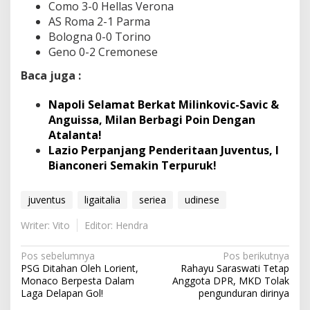
Como 3-0 Hellas Verona
AS Roma 2-1 Parma
Bologna 0-0 Torino
Geno 0-2 Cremonese
Baca juga :
Napoli Selamat Berkat Milinkovic-Savic &
Anguissa, Milan Berbagi Poin Dengan
Atalanta!
Lazio Perpanjang Penderitaan Juventus, I
Bianconeri Semakin Terpuruk!
juventus
ligaitalia
seriea
udinese
Writer: Vito
Editor: Hendra
N
Pos sebelumnya
Pos berikutnya
PSG Ditahan Oleh Lorient,
Rahayu Saraswati Tetap
a
Monaco Berpesta Dalam
Anggota DPR, MKD Tolak
v
Laga Delapan Gol!
pengunduran dirinya