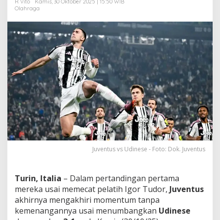
R Vito
Kamis, 30 Oktober 2025 | 15:50 WIB
r
Olahraga
b
a
n
g
M
e
n
u
j
u
K
e
m
e
n
a
Juventus vs Udinese - Foto: Dok. Juventus
n
g
a
Turin, Italia
– Dalam pertandingan pertama
n
mereka usai memecat pelatih Igor Tudor,
Juventus
!
akhirnya mengakhiri momentum tanpa
kemenangannya usai menumbangkan
Udinese