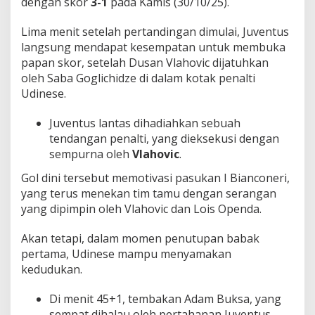
dengan skor
3-1
pada Kamis (30/10/25).
Lima menit setelah pertandingan dimulai, Juventus
langsung mendapat kesempatan untuk membuka
papan skor, setelah Dusan Vlahovic dijatuhkan
oleh Saba Goglichidze di dalam kotak penalti
Udinese.
Juventus lantas dihadiahkan sebuah
tendangan penalti, yang dieksekusi dengan
sempurna oleh
Vlahovic
.
Gol dini tersebut memotivasi pasukan I Bianconeri,
yang terus menekan tim tamu dengan serangan
yang dipimpin oleh Vlahovic dan Lois Openda.
Akan tetapi, dalam momen penutupan babak
pertama, Udinese mampu menyamakan
kedudukan.
Di menit 45+1, tembakan Adam Buksa, yang
sempat dihalau oleh pertahanan Juventus,