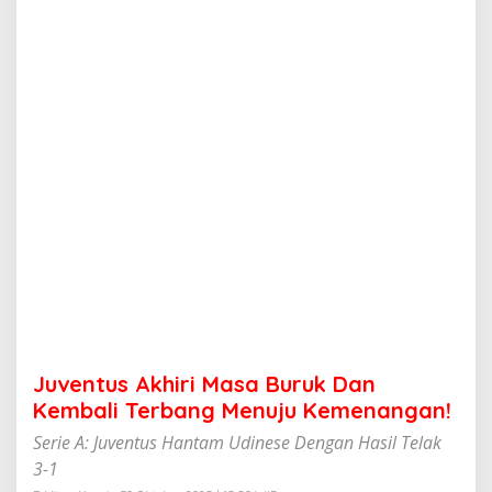
h
i
r
i
M
a
s
a
B
u
r
u
k
D
a
n
K
e
m
Juventus Akhiri Masa Buruk Dan
b
a
Kembali Terbang Menuju Kemenangan!
l
Serie A: Juventus Hantam Udinese Dengan Hasil Telak
i
T
3-1
e