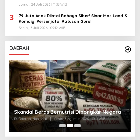
Jumat, 24 Juli 2026 | 11:38 WIB
3
79 Juta Anak Diintai Bahaya Siber! Sinar Mas Land &
Komdigi Persenjatai Ratusan Guru!
Senin, 13 Juli 2026 | 09:12 WIB
DAERAH
A
Skandal Beras Bernutrisi Dibongkar Negara
T
Di Daerah, Nasional
|
Senin, 3 Agustus 2026 | 10:11 WIB
Di