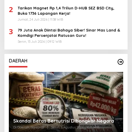
2
Tarikan Magnet Rp 1,4 Triliun D-HUB SEZ BSD City,
Buka 1736 Lapangan Kerja!
Jumat, 24 Juli 2026 | 11:38 WIB
3
79 Juta Anak Diintai Bahaya Siber! Sinar Mas Land &
Komdigi Persenjatai Ratusan Guru!
Senin, 13 Juli 2026 | 09:12 WIB
DAERAH
A
Skandal Beras Bernutrisi Dibongkar Negara
T
Di Daerah, Nasional
|
Senin, 3 Agustus 2026 | 10:11 WIB
Di