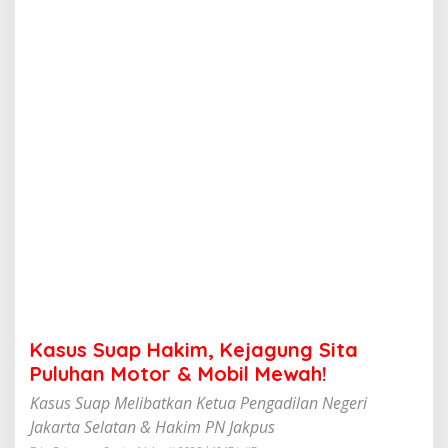
a
k
i
m
,
K
e
j
a
g
u
n
g
S
i
t
a
P
u
Kasus Suap Hakim, Kejagung Sita
l
u
Puluhan Motor & Mobil Mewah!
h
Kasus Suap Melibatkan Ketua Pengadilan Negeri
a
n
Jakarta Selatan & Hakim PN Jakpus
M