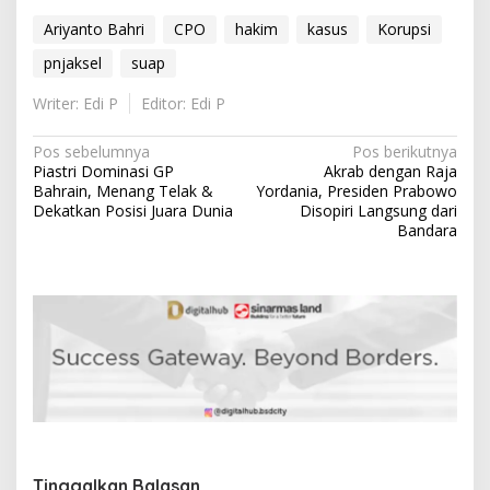
Ariyanto Bahri
CPO
hakim
kasus
Korupsi
pnjaksel
suap
Writer: Edi P
Editor: Edi P
N
Pos sebelumnya
Pos berikutnya
Piastri Dominasi GP
Akrab dengan Raja
a
Bahrain, Menang Telak &
Yordania, Presiden Prabowo
v
Dekatkan Posisi Juara Dunia
Disopiri Langsung dari
Bandara
i
g
a
s
i
p
o
s
Tinggalkan Balasan