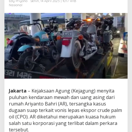
Edy Priyono
Senin, 14 April 2025 | 10:17 WIB
o
Nasional
t
o
r
&
M
o
b
i
l
M
e
w
a
h
!
Jakarta
– Kejaksaan Agung (Kejagung) menyita
puluhan kendaraan mewah dan uang asing dari
rumah Ariyanto Bahri (AR), tersangka kasus
dugaan suap terkait vonis lepas ekspor crude palm
oil (CPO). AR diketahui merupakan kuasa hukum
salah satu korporasi yang terlibat dalam perkara
tersebut.