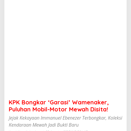
'
G
a
r
a
s
i
'
W
a
m
e
n
a
k
e
r
,
P
KPK Bongkar ‘Garasi’ Wamenaker,
u
l
Puluhan Mobil-Motor Mewah Disita!
u
Jejak Kekayaan Immanuel Ebenezer Terbongkar, Koleksi
h
a
Kendaraan Mewah Jadi Bukti Baru
n