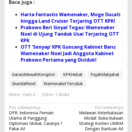
Baca juga :
Harta Fantastis Wamenaker, Moge Ducati
hingga Land Cruiser Terjaring OTT KPK!
Prabowo Beri Sinyal Tegas: Wamenaker
Noel di Ujung Tanduk Usai Terjaring OTT
KPK
OTT ‘Senyap’ KPK Guncang Kabinet Baru:
Wamenaker Noel Jadi Anggota Kabinet
Prabowo Pertama yang Diciduk!
GarasiMewahKoruptor
KPKHebat
PajakMatiJahat
SkandalNoel
WamenakerTerciduk
Writer: Yanti A
Editor: Y Abdul
N
Pos sebelumnya
Pos berikutnya
DPR: Indonesia Pemain
Melawan Keterbatasan
a
Utama di Panggung
Modal: Buka-bukaan
v
Diplomasi Global, Caranya ?
Strategi Konten UMKM
Pakai AI!
Dengan Bantuan AI!