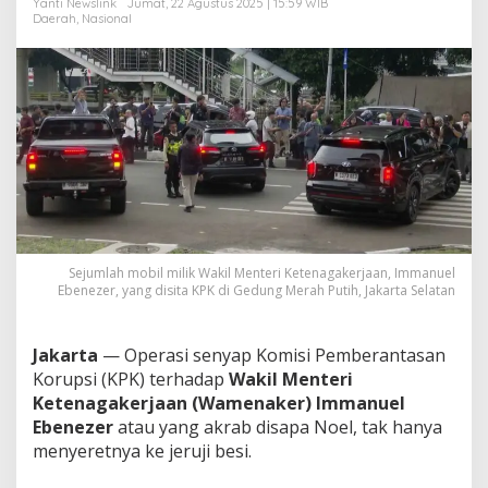
Yanti Newslink
Jumat, 22 Agustus 2025 | 15:59 WIB
M
Daerah
,
Nasional
o
b
i
l
-
M
o
t
o
r
M
e
w
Sejumlah mobil milik Wakil Menteri Ketenagakerjaan, Immanuel
a
Ebenezer, yang disita KPK di Gedung Merah Putih, Jakarta Selatan
h
D
i
Jakarta
— Operasi senyap Komisi Pemberantasan
s
Korupsi (KPK) terhadap
Wakil Menteri
i
Ketenagakerjaan (Wamenaker) Immanuel
t
a
Ebenezer
atau yang akrab disapa Noel, tak hanya
!
menyeretnya ke jeruji besi.