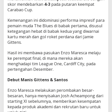
t
skor mendebarkan
4-3
pada putaran keempat
F
Carabao Cup.
i
n
Kemenangan ini didominasi performa impresif para
a
l
pemain muda The Blues di babak pertama, disusul
!
ketegangan hebat di babak kedua yang diwarnai
kartu merah dan gol roket perdana dari Jamie
Gittens.
Hasil ini membawa pasukan Enzo Maresca melaju
ke perempat final, di mana mereka akan
menghadapi tim League One, Cardiff City, pada
pertengahan Desember.
Debut Manis Gittens & Santos
Enzo Maresca melakukan perombakan besar-
besaran, hanya menyisakan Josh Acheampong dari
starting XI sebelumnya, memberikan kesempatan
kepada produk akademi dan rekrutan baru untuk