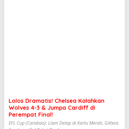
t
i
s
!
C
h
e
l
s
e
a
K
a
l
a
h
k
a
n
Lolos Dramatis! Chelsea Kalahkan
W
o
Wolves 4-3 & Jumpa Cardiff di
l
Perempat Final!
v
e
EFL Cup (Carabao): Liam Delap di Kartu Merah, Gittens
s