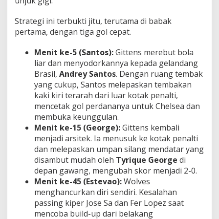
unjuk gigi.
Strategi ini terbukti jitu, terutama di babak
pertama, dengan tiga gol cepat.
Menit ke-5 (Santos):
Gittens merebut bola
liar dan menyodorkannya kepada gelandang
Brasil,
Andrey Santos
. Dengan ruang tembak
yang cukup, Santos melepaskan tembakan
kaki kiri terarah dari luar kotak penalti,
mencetak gol perdananya untuk Chelsea dan
membuka keunggulan.
Menit ke-15 (George):
Gittens kembali
menjadi arsitek. Ia menusuk ke kotak penalti
dan melepaskan umpan silang mendatar yang
disambut mudah oleh
Tyrique George
di
depan gawang, mengubah skor menjadi 2-0.
Menit ke-45 (Estevao):
Wolves
menghancurkan diri sendiri. Kesalahan
passing kiper Jose Sa dan Fer Lopez saat
mencoba build-up dari belakang