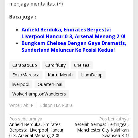
menjaga mentalitas. (*)
Baca juga :
Anfield Berduka, Emirates Berpesta:
Liverpool Hancur 0-3, Arsenal Menang 2-0!
Bungkam Chelsea Dengan Gaya Dramatis,
Sunderland Meluncur Ke Posisi Kedua!
CarabaoCup
CardiffCity
Chelsea
EnzoMaresca
Kartu Merah
LiamDelap
liverpool
QuarterFinal
WolverhamptonWanderers
Writer: Abi P
Editor: H.A Putra
N
Pos sebelumnya
Pos berikutnya
Anfield Berduka, Emirates
Setelah Sempat Tertinggal,
a
Berpesta: Liverpool Hancur
Manchester City Kalahkan
v
0-3, Arsenal Menang 2-0!
Swansea 3-1!