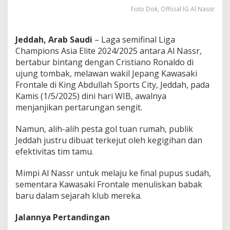
j
Foto Dok, Official IG Al Nassr
a
r
a
Jeddah, Arab Saudi
– Laga semifinal Liga
h
Champions Asia Elite 2024/2025 antara Al Nassr,
d
i
bertabur bintang dengan Cristiano Ronaldo di
J
ujung tombak, melawan wakil Jepang Kawasaki
e
Frontale di King Abdullah Sports City, Jeddah, pada
d
Kamis (1/5/2025) dini hari WIB, awalnya
d
menjanjikan pertarungan sengit.
a
h
Namun, alih-alih pesta gol tuan rumah, publik
Jeddah justru dibuat terkejut oleh kegigihan dan
efektivitas tim tamu.
Mimpi Al Nassr untuk melaju ke final pupus sudah,
sementara Kawasaki Frontale menuliskan babak
baru dalam sejarah klub mereka.
Jalannya Pertandingan