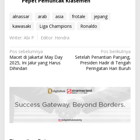
Pepet Pemuncak Klasemen
alnassar
arab
asia
frotale
jepang
kawasaki
Liga Champions
Ronaldo
Writer: Abi P
Editor: Hendra
N
Pos sebelumnya
Pos berikutnya
Macet di Jakarta! May Day
Setelah Penantian Panjang,
a
2025, Ini Jalur yang Harus
Presiden Hadir di Tengah
v
Dihindari
Peringatan Hari Buruh
i
g
a
s
i
p
o