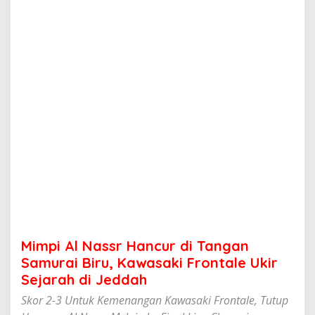
s
r
H
a
n
c
u
r
d
i
T
a
n
g
a
n
S
a
m
Mimpi Al Nassr Hancur di Tangan
u
r
Samurai Biru, Kawasaki Frontale Ukir
a
Sejarah di Jeddah
i
B
Skor 2-3 Untuk Kemenangan Kawasaki Frontale, Tutup
i