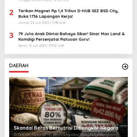
2
Tarikan Magnet Rp 1,4 Triliun D-HUB SEZ BSD City,
Buka 1736 Lapangan Kerja!
Jumat, 24 Juli 2026 | 11:38 WIB
3
79 Juta Anak Diintai Bahaya Siber! Sinar Mas Land &
Komdigi Persenjatai Ratusan Guru!
Senin, 13 Juli 2026 | 09:12 WIB
DAERAH
A
Skandal Beras Bernutrisi Dibongkar Negara
T
Di Daerah, Nasional
|
Senin, 3 Agustus 2026 | 10:11 WIB
Di