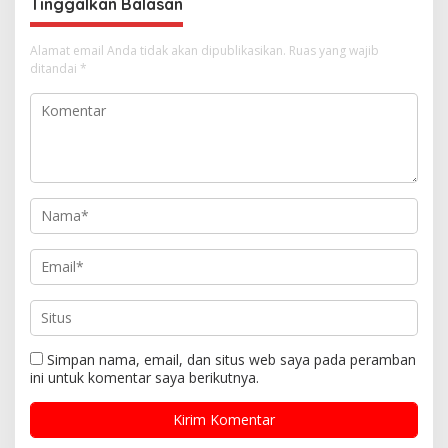
s
Tinggalkan Balasan
Alamat email Anda tidak akan dipublikasikan.
Ruas yang wajib
ditandai
*
Simpan nama, email, dan situs web saya pada peramban
ini untuk komentar saya berikutnya.