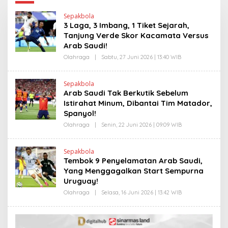
Sepakbola
3 Laga, 3 Imbang, 1 Tiket Sejarah,
Tanjung Verde Skor Kacamata Versus
Arab Saudi!
Olahraga
|
Sabtu, 27 Juni 2026 | 13:40 WIB
O
L
E
H
Sepakbola
H
Arab Saudi Tak Berkutik Sebelum
E
N
Istirahat Minum, Dibantai Tim Matador,
D
Spanyol!
R
A
Olahraga
|
Senin, 22 Juni 2026 | 09:09 WIB
O
N
L
E
E
W
H
S
Sepakbola
H
L
Tembok 9 Penyelamatan Arab Saudi,
E
I
N
Yang Menggagalkan Start Sempurna
N
D
K
Uruguay!
R
A
Olahraga
|
Selasa, 16 Juni 2026 | 13:42 WIB
O
N
L
E
E
W
H
S
H
L