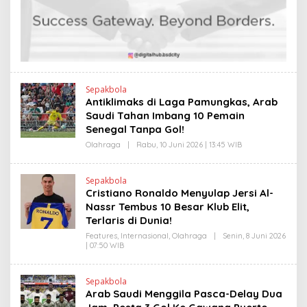
E
I
N
N
D
K
R
A
N
E
W
S
L
Sepakbola
I
Antiklimaks di Laga Pamungkas, Arab
N
Saudi Tahan Imbang 10 Pemain
K
Senegal Tanpa Gol!
Olahraga
|
Rabu, 10 Juni 2026 | 13:45 WIB
O
L
E
H
Sepakbola
H
Cristiano Ronaldo Menyulap Jersi Al-
E
N
Nassr Tembus 10 Besar Klub Elit,
D
Terlaris di Dunia!
R
A
Features
,
Internasional
,
Olahraga
|
Senin, 8 Juni 2026
N
| 07:50 WIB
O
E
L
W
E
S
H
L
Sepakbola
H
I
Arab Saudi Menggila Pasca-Delay Dua
E
N
N