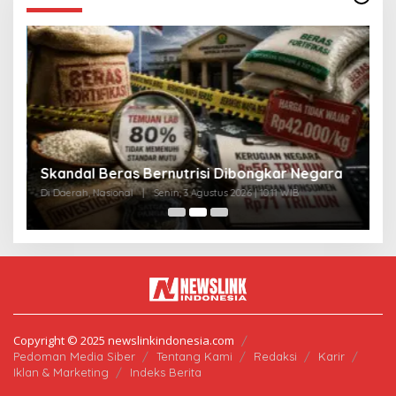
A
Skandal Beras Bernutrisi Dibongkar Negara
T
Di Daerah, Nasional
|
Senin, 3 Agustus 2026 | 10:11 WIB
Di
Copyright © 2025 newslinkindonesia.com
Pedoman Media Siber
Tentang Kami
Redaksi
Karir
Iklan & Marketing
Indeks Berita