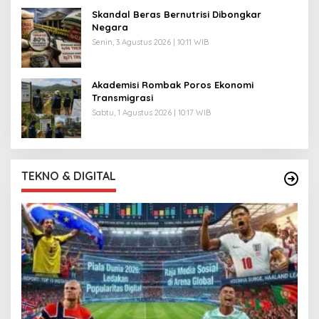
Skandal Beras Bernutrisi Dibongkar
Negara
Senin, 3 Agustus 2026 | 10:11 WIB
Akademisi Rombak Poros Ekonomi
Transmigrasi
Sabtu, 1 Agustus 2026 | 10:17 WIB
TEKNO & DIGITAL