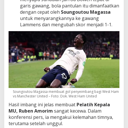
garis gawang, bola pantulan itu dimanfaatkan
dengan cepat oleh
Soungoutou Magassa
untuk menyarangkannya ke gawang
Lammens dan mengubah skor menjadi 1-1.
Soungoutou Magassa membuat gol penyeimbang bagi West Ham
vs Manchester United – Foto: Dok. West Ham United
Hasil imbang ini jelas membuat
Pelatih Kepala
MU, Ruben Amorim
sangat kecewa. Dalam
konferensi pers, ia mengakui kelemahan timnya,
terutama setelah unggul.