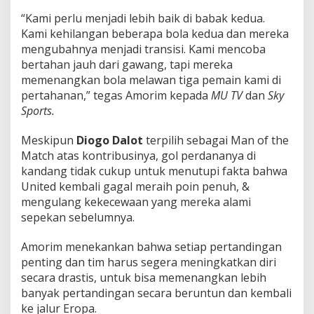
“Kami perlu menjadi lebih baik di babak kedua.
Kami kehilangan beberapa bola kedua dan mereka
mengubahnya menjadi transisi. Kami mencoba
bertahan jauh dari gawang, tapi mereka
memenangkan bola melawan tiga pemain kami di
pertahanan,” tegas Amorim kepada
MU TV
dan
Sky
Sports.
Meskipun
Diogo Dalot
terpilih sebagai Man of the
Match atas kontribusinya, gol perdananya di
kandang tidak cukup untuk menutupi fakta bahwa
United kembali gagal meraih poin penuh, &
mengulang kekecewaan yang mereka alami
sepekan sebelumnya.
Amorim menekankan bahwa setiap pertandingan
penting dan tim harus segera meningkatkan diri
secara drastis, untuk bisa memenangkan lebih
banyak pertandingan secara beruntun dan kembali
ke jalur Eropa.