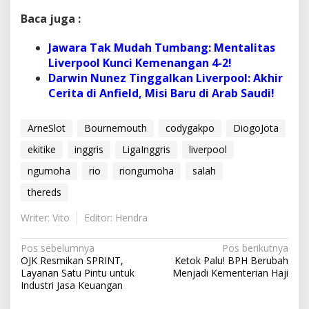
Baca juga :
Jawara Tak Mudah Tumbang: Mentalitas
Liverpool Kunci Kemenangan 4-2!
Darwin Nunez Tinggalkan Liverpool: Akhir
Cerita di Anfield, Misi Baru di Arab Saudi!
ArneSlot
Bournemouth
codygakpo
DiogoJota
ekitike
inggris
LigaInggris
liverpool
ngumoha
rio
riongumoha
salah
thereds
Writer: Vito
Editor: Hendra
N
Pos sebelumnya
Pos berikutnya
OJK Resmikan SPRINT,
Ketok Palu! BPH Berubah
a
Layanan Satu Pintu untuk
Menjadi Kementerian Haji
v
Industri Jasa Keuangan