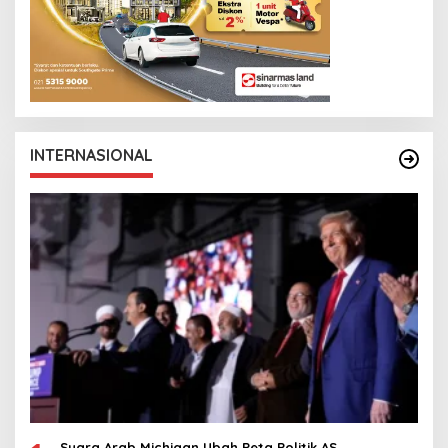
INTERNASIONAL
Suara Arab Michigan Ubah Peta Politik AS