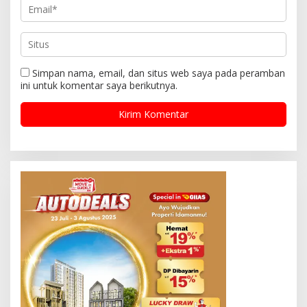
Simpan nama, email, dan situs web saya pada peramban
ini untuk komentar saya berikutnya.