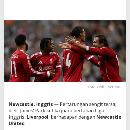
p
o
o
l
M
e
n
a
n
g
D
r
a
m
a
t
i
Foto: Dok. Liverpool
s
a
t
Newcastle, Inggris
— Pertarungan sengit tersaji
a
di
St. James’ Park
ketika juara bertahan Liga
s
Inggris,
Liverpool
, berhadapan dengan
Newcastle
N
e
United
.
w