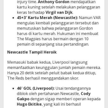
injury time.
Anthony Gordon
mendapatkan
kartu kuning setelah melakukan pelanggaran
keras terhadap
Virgil van Dijk
.
45+3′ Kartu Merah (
Newcastle):
Namun
VAR
mengulas kembali pelanggaran tersebut dan
memutuskan bahwa pelanggaran Gordon
harus di kartu merah.
Hukuman ini membuat
The Magpies harus bermain dengan 10
pemain di sepanjang sisa pertandingan.
Newcastle Tampil Heroik
Memasuki babak kedua, Liverpool langsung
memanfaatkan keunggulan jumlah pemain mereka.
Hanya 20 detik setelah peluit babak kedua ditiup,
The Reds
berhasil menggandakan skor.
46′ GOL (Liverpool):
Usai tendangannya
diblok oleh pertahanan Newcastle,
Cody
Gakpo
dengan sigap memberi operan kepada
Hugo Ekitike
, yang kali ini berhasil