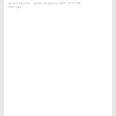
m
Hendra Newslink
Selasa, 26 Agustus 2025 | 12:59 WIB
a
Olahraga
j
a
d
a
n
C
o
m
e
b
a
c
k
E
p
i
k
:
L
i
v
e
r