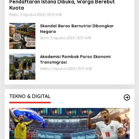
Pendaftaran Istana Dibuka, Warga Berebut
Kuota
Rabu, 5 Agustus 2026 | 09:13 WIB
Skandal Beras Bernutrisi Dibongkar
Negara
Senin, 3 Agustus 2026 | 10:11 WIB
Akademisi Rombak Poros Ekonomi
Transmigrasi
Sabtu, 1 Agustus 2026 | 10:17 WIB
TEKNO & DIGITAL