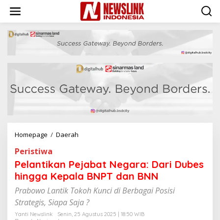
L
e
w
a
t
i
k
e
k
o
n
t
e
n
Homepage
/
Daerah
P
e
Peristiwa
l
a
Pelantikan Pejabat Negara: Dari Dubes
n
hingga Kepala BNPT dan BNN
t
i
Prabowo Lantik Tokoh Kunci di Berbagai Posisi
k
Strategis, Siapa Saja ?
a
n
Yanti Newslink
Senin, 25 Agustus 2025 | 18:50 WIB