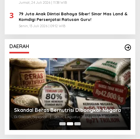
Jumat, 24 Juli 2026 | 11:38 WIB
3
79 Juta Anak Diintai Bahaya Siber! Sinar Mas Land &
Komdigi Persenjatai Ratusan Guru!
Senin, 13 Juli 2026 | 09:12 WIB
DAERAH
A
Skandal Beras Bernutrisi Dibongkar Negara
T
Di Daerah, Nasional
|
Senin, 3 Agustus 2026 | 10:11 WIB
Di