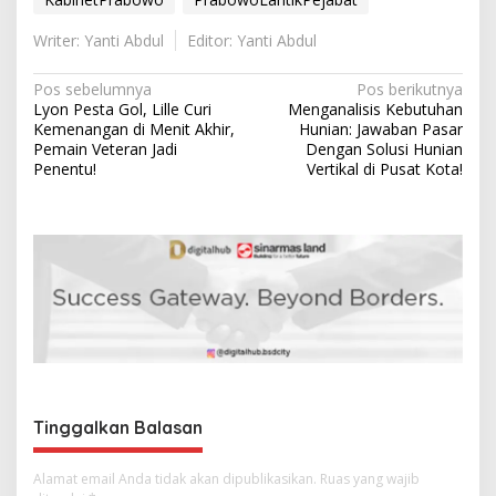
Writer: Yanti Abdul
Editor: Yanti Abdul
N
Pos sebelumnya
Pos berikutnya
Lyon Pesta Gol, Lille Curi
Menganalisis Kebutuhan
a
Kemenangan di Menit Akhir,
Hunian: Jawaban Pasar
v
Pemain Veteran Jadi
Dengan Solusi Hunian
Penentu!
Vertikal di Pusat Kota!
i
g
a
s
i
p
o
s
Tinggalkan Balasan
Alamat email Anda tidak akan dipublikasikan.
Ruas yang wajib