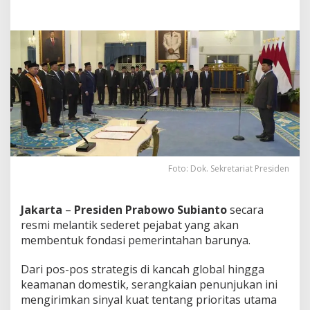
n
g
g
a
K
e
p
a
l
a
B
N
P
T
Foto: Dok. Sekretariat Presiden
d
a
n
Jakarta
–
Presiden Prabowo Subianto
secara
B
resmi melantik sederet pejabat yang akan
N
membentuk fondasi pemerintahan barunya.
N
Dari pos-pos strategis di kancah global hingga
keamanan domestik, serangkaian penunjukan ini
mengirimkan sinyal kuat tentang prioritas utama