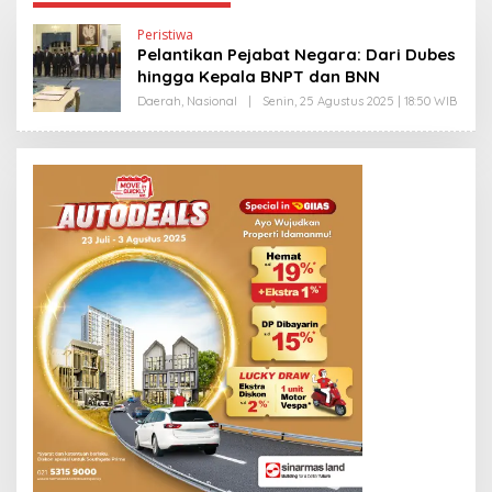
Peristiwa
Pelantikan Pejabat Negara: Dari Dubes
hingga Kepala BNPT dan BNN
Daerah
,
Nasional
|
Senin, 25 Agustus 2025 | 18:50 WIB
O
L
E
H
Y
A
N
T
I
N
E
W
S
L
I
N
K