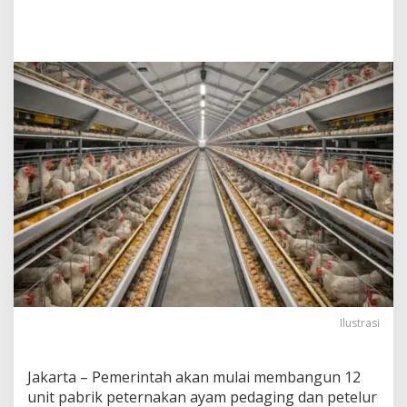
v
e
s
t
a
s
i
R
p
2
0
T
r
i
l
i
u
n
D
i
Ilustrasi
m
u
l
Jakarta – Pemerintah akan mulai membangun 12
a
unit pabrik peternakan ayam pedaging dan petelur
i