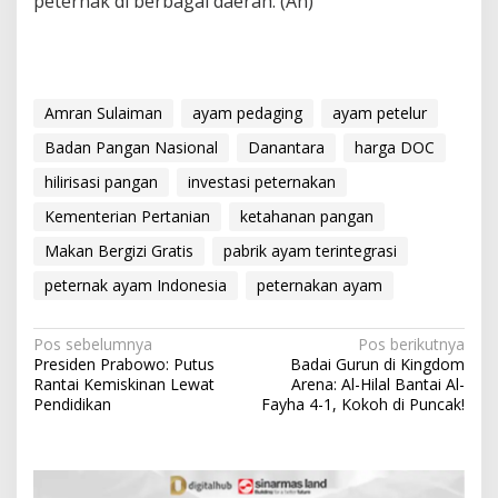
peternak di berbagai daerah. (An)
Amran Sulaiman
ayam pedaging
ayam petelur
Badan Pangan Nasional
Danantara
harga DOC
hilirisasi pangan
investasi peternakan
Kementerian Pertanian
ketahanan pangan
Makan Bergizi Gratis
pabrik ayam terintegrasi
peternak ayam Indonesia
peternakan ayam
N
Pos sebelumnya
Pos berikutnya
Presiden Prabowo: Putus
Badai Gurun di Kingdom
a
Rantai Kemiskinan Lewat
Arena: Al-Hilal Bantai Al-
v
Pendidikan
Fayha 4-1, Kokoh di Puncak!
i
g