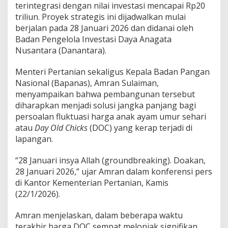
terintegrasi dengan nilai investasi mencapai Rp20
J
a
triliun. Proyek strategis ini dijadwalkan mulai
n
berjalan pada 28 Januari 2026 dan didanai oleh
u
Badan Pengelola Investasi Daya Anagata
a
Nusantara (Danantara).
r
i
2
Menteri Pertanian sekaligus Kepala Badan Pangan
0
Nasional (Bapanas), Amran Sulaiman,
2
menyampaikan bahwa pembangunan tersebut
6
diharapkan menjadi solusi jangka panjang bagi
persoalan fluktuasi harga anak ayam umur sehari
atau
Day Old Chicks
(DOC) yang kerap terjadi di
lapangan.
“28 Januari insya Allah (groundbreaking). Doakan,
28 Januari 2026,” ujar Amran dalam konferensi pers
di Kantor Kementerian Pertanian, Kamis
(22/1/2026).
Amran menjelaskan, dalam beberapa waktu
terakhir harga DOC sempat melonjak signifikan.