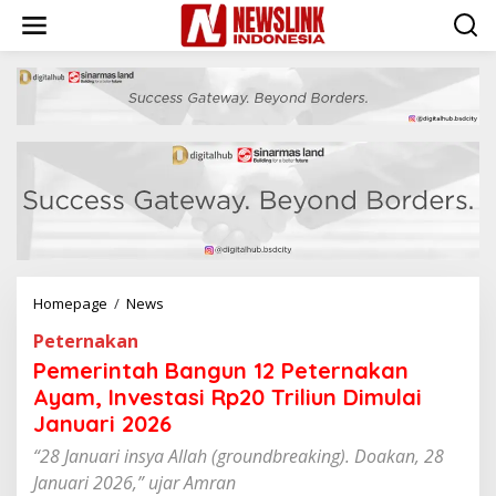
L
e
w
a
t
i
k
e
k
o
n
t
e
n
Homepage
/
News
P
e
Peternakan
m
e
Pemerintah Bangun 12 Peternakan
r
Ayam, Investasi Rp20 Triliun Dimulai
i
Januari 2026
n
t
“28 Januari insya Allah (groundbreaking). Doakan, 28
a
Januari 2026,” ujar Amran
h