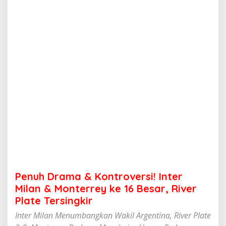
&
K
o
n
t
r
o
v
e
r
s
i
!
I
n
t
e
r
M
Penuh Drama & Kontroversi! Inter
i
l
Milan & Monterrey ke 16 Besar, River
a
Plate Tersingkir
n
&
Inter Milan Menumbangkan Wakil Argentina, River Plate
M