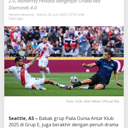
2-0, Monterrey Perkasa Menghajar Urawa Red
o
Diamonds 4-0
n
t
Hendra Newslink
Kamis, 26 Juni 2025 | 12:55 WIB
e
Olahraga
r
r
e
y
k
e
1
6
B
e
s
a
r
,
R
i
Foto: Dok. Inter Milan Official Site
v
e
r
Seattle, AS –
Babak grup Piala Dunia Antar Klub
P
2025 di Grup E, juga berakhir dengan penuh drama
l