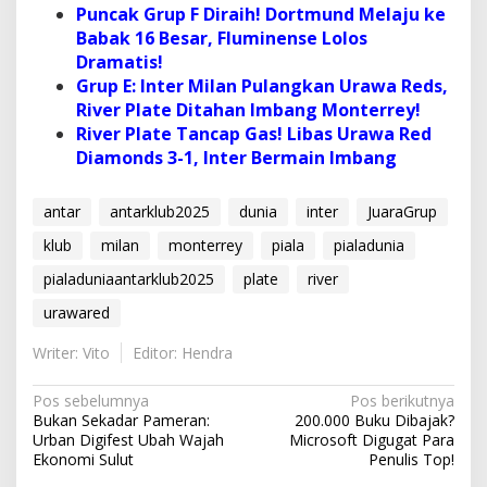
Puncak Grup F Diraih! Dortmund Melaju ke
Babak 16 Besar, Fluminense Lolos
Dramatis!
Grup E: Inter Milan Pulangkan Urawa Reds,
River Plate Ditahan Imbang Monterrey!
River Plate Tancap Gas! Libas Urawa Red
Diamonds 3-1, Inter Bermain Imbang
antar
antarklub2025
dunia
inter
JuaraGrup
klub
milan
monterrey
piala
pialadunia
pialaduniaantarklub2025
plate
river
urawared
Writer: Vito
Editor: Hendra
N
Pos sebelumnya
Pos berikutnya
Bukan Sekadar Pameran:
200.000 Buku Dibajak?
a
Urban Digifest Ubah Wajah
Microsoft Digugat Para
v
Ekonomi Sulut
Penulis Top!