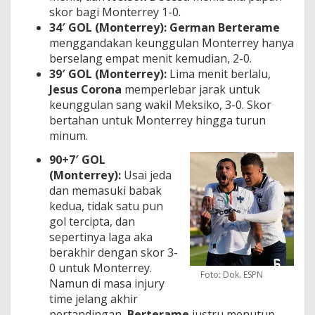
skor bagi Monterrey 1-0.
34′ GOL (Monterrey):
German Berterame
menggandakan keunggulan Monterrey hanya
berselang empat menit kemudian, 2-0.
39′ GOL (Monterrey):
Lima menit berlalu,
Jesus Corona
memperlebar jarak untuk
keunggulan sang wakil Meksiko, 3-0. Skor
bertahan untuk Monterrey hingga turun
minum.
90+7′ GOL
(Monterrey):
Usai jeda
dan memasuki babak
kedua, tidak satu pun
gol tercipta, dan
sepertinya laga aka
berakhir dengan skor 3-
0 untuk Monterrey.
Foto: Dok. ESPN
Namun di masa injury
time jelang akhir
pertandingan,
Berterame
justru menutup