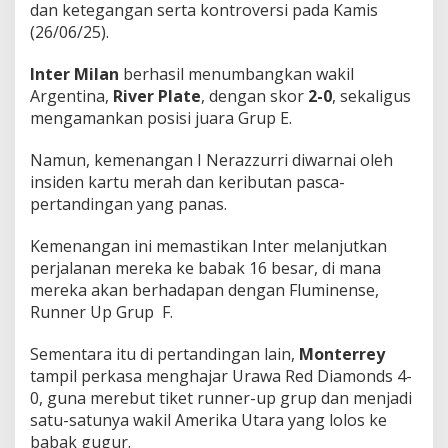
dan ketegangan serta kontroversi pada Kamis
a
t
(26/06/25).
e
T
Inter Milan
berhasil menumbangkan wakil
e
Argentina,
River Plate
, dengan skor
2-0
, sekaligus
r
mengamankan posisi juara Grup E.
s
i
n
Namun, kemenangan I Nerazzurri diwarnai oleh
g
insiden kartu merah dan keributan pasca-
k
pertandingan yang panas.
i
r
Kemenangan ini memastikan Inter melanjutkan
perjalanan mereka ke babak 16 besar, di mana
mereka akan berhadapan dengan Fluminense,
Runner Up Grup F.
Sementara itu di pertandingan lain,
Monterrey
tampil perkasa menghajar Urawa Red Diamonds 4-
0, guna merebut tiket runner-up grup dan menjadi
satu-satunya wakil Amerika Utara yang lolos ke
babak gugur.