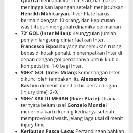
Quarta
mendapat kartu merah, dan harus
meninggalkan lapangan setelah menjatuhkan
Henrikh Mkhitaryan.
River Plate harus
bermain dengan 10 orang, dan keputusan
wasit itupun mengubah dinamika permainan.
72′ GOL (Inter Milan):
Keunggulan jumlah
pemain langsung dimanfaatkan Inter.
Francesco Esposito
yang menemukan ruang
bebas di kotak penalti, menempatkan Inter di
depan dengan gol perdananya untuk klub di
kompetisi ini, 1-0 bagi Inter.
90+3′ GOL (Inter Milan):
Kemenangan Inter
dikunci oleh tembakan jitu
Alessandro
Bastoni
di menit-menit akhir pertandingan
(injury time), 2-0.
90+5′ KARTU MERAH (River Plate):
Drama
ternyata belum usai!
Gonzalo Montiel
menerima kartu kuning keduanya setelah
memprovokasi wasit, jelang laga usai di menit
injury time.
Keributan Pasca-Laga:
Pertandingan bahkan