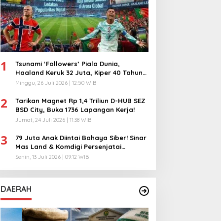
1
Tsunami ‘Followers’ Piala Dunia,
Haaland Keruk 32 Juta, Kiper 40 Tahun
Bikin Geger!
Minggu, 26 Juli 2026 | 12:50 WIB
2
Tarikan Magnet Rp 1,4 Triliun D-HUB SEZ
BSD City, Buka 1736 Lapangan Kerja!
Jumat, 24 Juli 2026 | 11:38 WIB
3
79 Juta Anak Diintai Bahaya Siber! Sinar
Mas Land & Komdigi Persenjatai
Ratusan Guru!
Senin, 13 Juli 2026 | 09:12 WIB
DAERAH