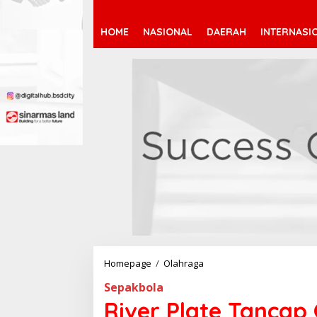
HOME
NASIONAL
DAERAH
INTERNASI
Homepage
/
Olahraga
R
i
Sepakbola
v
e
River Plate Tancap
r