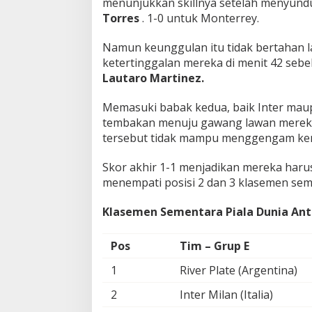
menunjukkan skillnya setelah menyun
Torres
. 1-0 untuk Monterrey.
Namun keunggulan itu tidak bertahan l
ketertinggalan mereka di menit 42 sebel
Lautaro Martinez.
Memasuki babak kedua, baik Inter ma
tembakan menuju gawang lawan mereka
tersebut tidak mampu menggengam k
Skor akhir 1-1 menjadikan mereka haru
menempati posisi 2 dan 3 klasemen sem
Klasemen Sementara Piala Dunia Anta
Pos
Tim – Grup E
1
River Plate (Argentina)
2
Inter Milan (Italia)