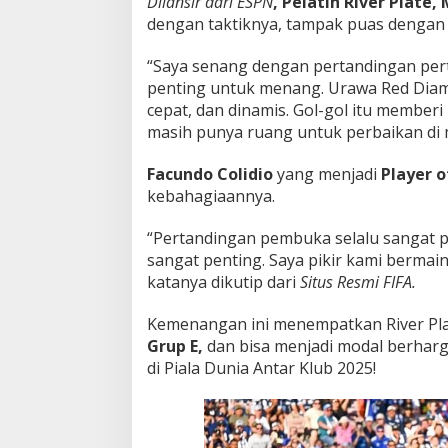
Dilansir dari ESPN
, Pelatih River Plate,
dengan taktiknya, tampak puas dengan h
“Saya senang dengan pertandingan per
penting untuk menang. Urawa Red Diam
cepat, dan dinamis. Gol-gol itu member
masih punya ruang untuk perbaikan di 
Facundo Colidio
yang menjadi
Player 
kebahagiaannya.
“Pertandingan pembuka selalu sangat 
sangat penting. Saya pikir kami bermain
katanya dikutip dari
Situs Resmi FIFA.
Kemenangan ini menempatkan River Pla
Grup E,
dan bisa menjadi modal berhar
di Piala Dunia Antar Klub 2025!