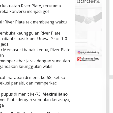
 kekuatan River Plate, terutama
reka konversi menjadi gol.
l:
River Plate tak membuang waktu
mbuka keunggulan River Plate
a diantisipasi kiper Urawa. Skor 1-0
jeda.
:
Memasuki babak kedua, River Plate
an.
memperlebar jarak dengan sundulan
ggandakan keunggulan wakil
h harapan di menit ke-58, ketika
kusi penalti, dan memperkecil
upus di menit ke-73.
Maximiliano
er Plate dengan sundulan kerasnya,
ga.