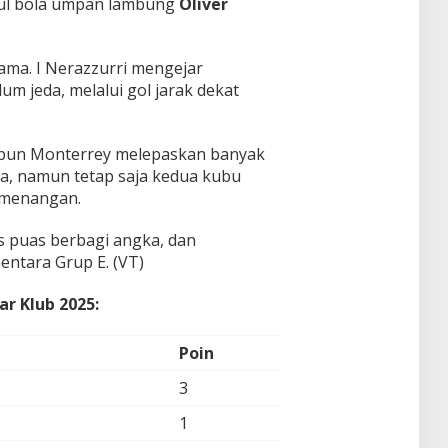
dul bola umpan lambung
Óliver
ama. I Nerazzurri mengejar
um jeda, melalui gol jarak dekat
upun Monterrey melepaskan banyak
, namun tetap saja kedua kubu
emenangan.
s puas berbagi angka, dan
entara Grup E. (VT)
r Klub 2025:
Poin
3
1