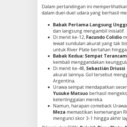
i
Dalam pertandingan ini memperlihatkan
n
dalam duel-duel udara yang berhasil me
I
m
Babak Pertama Langsung Unggu
b
dan langsung mengambil inisiatif.
a
n
Di menit ke-12,
Facundo Colidio
me
g
lewat sundulan akurat yang tak bis
untuk River Plate bertahan hingga 
Babak Kedua: Sempat Terancam 
kembali menggandakan keunggul
Di menit ke-48,
Sebastián Driussi
akurat lainnya. Gol tersebut men
Argentina.
Urawa sempat mendapatkan secerca
Yusuke Matsuo
berhasil mengekse
ketertinggalan mereka.
Namun, harapan comeback Urawa p
Meza
memastikan kemenangan Riv
mengunci skor 3-1 hingga akhir la