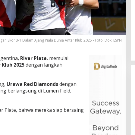
n Skor 3-1 Dalam Ajang Piala Dunia Antar Klub 2025 - Foto: Dok. ESPN
rgentina,
River Plate
, memulai
 Klub 2025
dengan langkah
ng,
Urawa Red Diamonds
dengan
ng berlangsung di Lumen Field,
ver Plate, bahwa mereka siap bersaing