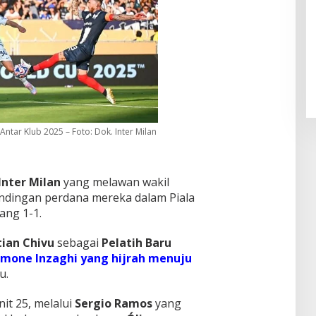
Pendaftaran Istana Dibuka,
Warga Berebut Kuota
Di Daerah, Nasional
|
Rabu, 5 Agustus 2026 |
09:13 WIB
 Antar Klub 2025 – Foto: Dok. Inter Milan
Inter Milan
yang melawan wakil
ndingan perdana mereka dalam Piala
ang 1-1.
tian Chivu
sebagai
Pelatih Baru
imone Inzaghi yang hijrah menuju
u.
t 25, melalui
Sergio Ramos
yang