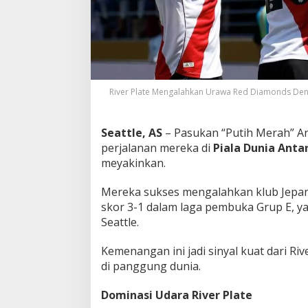
R
e
d
D
i
a
m
River Plate Mengalahkan Urawa Red Diamonds Denga
o
n
d
Seattle, AS
– Pasukan “Putih Merah” A
s
perjalanan mereka di
Piala Dunia Antar
3
-
meyakinkan.
1
,
Mereka sukses mengalahkan klub Jepa
I
skor 3-1 dalam laga pembuka Grup E, ya
n
Seattle.
t
e
r
Kemenangan ini jadi sinyal kuat dari Ri
B
di panggung dunia.
e
r
Dominasi Udara River Plate
m
a