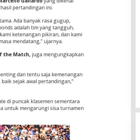
Marcello Gallardo
yang dikenal
asil pertandingan ini.
tama. Ada banyak rasa gugup,
onds adalah tim yang tangguh,
i kami ketenangan pikiran, dan kami
masa mendatang,” ujarnya.
of the Match,
juga mengungkapkan
penting dan tentu saja kemenangan
 baik sejak awal pertandingan,”
te di puncak klasemen sementara
ga untuk mengarungi sisa turnamen