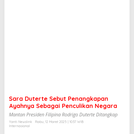
e
S
e
b
u
t
P
e
n
a
n
g
k
a
p
a
n
A
Sara Duterte Sebut Penangkapan
y
a
Ayahnya Sebagai Penculikan Negara
h
Mantan Presiden Filipina Rodrigo Duterte Ditangkap
n
y
Yanti Newslink
Rabu, 12 Maret 2025 | 10:37 WIB
a
Internasional
S