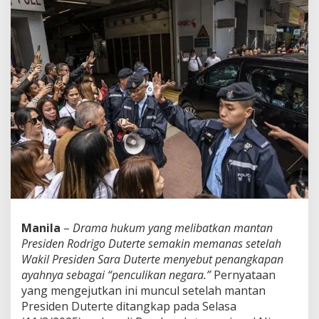
e
b
a
g
a
i
P
e
n
c
u
l
i
k
a
n
N
e
Manila
–
Drama hukum yang melibatkan mantan
g
Presiden Rodrigo Duterte semakin memanas setelah
a
Wakil Presiden Sara Duterte menyebut penangkapan
r
ayahnya sebagai “penculikan negara.”
Pernyataan
a
yang mengejutkan ini muncul setelah mantan
Presiden Duterte ditangkap pada Selasa