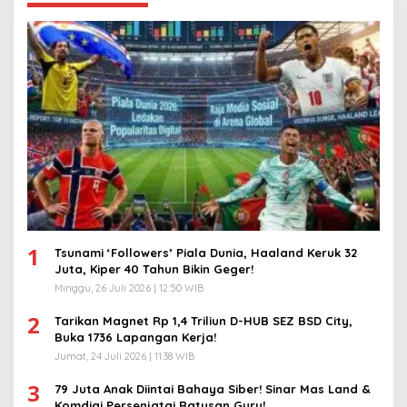
1
Tsunami ‘Followers’ Piala Dunia, Haaland Keruk 32
Juta, Kiper 40 Tahun Bikin Geger!
Minggu, 26 Juli 2026 | 12:50 WIB
2
Tarikan Magnet Rp 1,4 Triliun D-HUB SEZ BSD City,
Buka 1736 Lapangan Kerja!
Jumat, 24 Juli 2026 | 11:38 WIB
3
79 Juta Anak Diintai Bahaya Siber! Sinar Mas Land &
Komdigi Persenjatai Ratusan Guru!