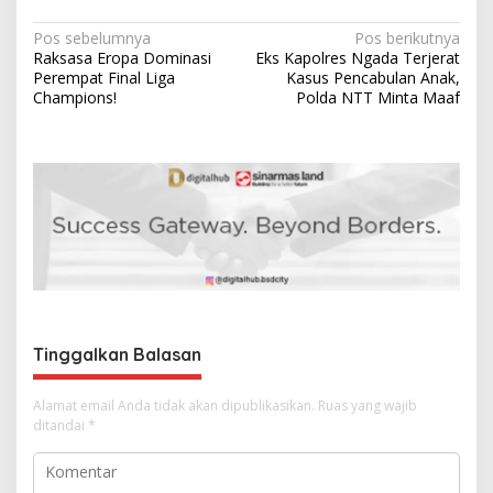
N
Pos sebelumnya
Pos berikutnya
Raksasa Eropa Dominasi
Eks Kapolres Ngada Terjerat
a
Perempat Final Liga
Kasus Pencabulan Anak,
v
Champions!
Polda NTT Minta Maaf
i
g
a
s
i
p
o
s
Tinggalkan Balasan
Alamat email Anda tidak akan dipublikasikan.
Ruas yang wajib
ditandai
*