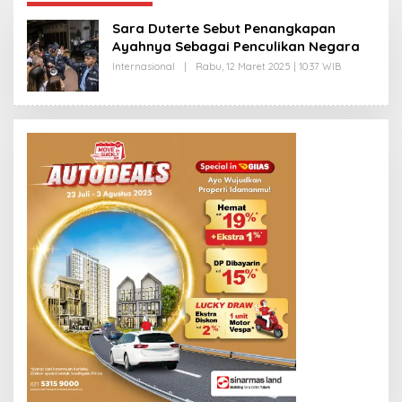
Sara Duterte Sebut Penangkapan
Ayahnya Sebagai Penculikan Negara
Internasional
|
Rabu, 12 Maret 2025 | 10:37 WIB
O
L
E
H
Y
A
N
T
I
N
E
W
S
L
I
N
K