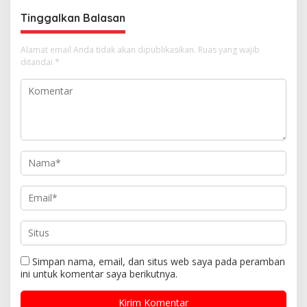
s
Tinggalkan Balasan
Alamat email Anda tidak akan dipublikasikan.
Ruas yang wajib
ditandai
*
Simpan nama, email, dan situs web saya pada peramban
ini untuk komentar saya berikutnya.