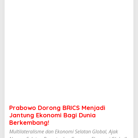
o
n
g
B
R
I
C
S
M
e
n
j
a
d
i
J
a
n
t
Prabowo Dorong BRICS Menjadi
u
n
Jantung Ekonomi Bagi Dunia
g
Berkembang!
E
k
Multilateralisme dan Ekonomi Selatan Global, Ajak
o