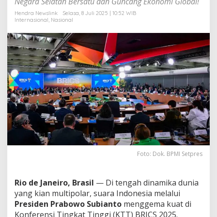
Negara Selatan Bersatu dan Guncang Ekonomi Global!
n
o
Hendra Newslink
Selasa, 8 Juli 2025 | 10:52 WIB
Internasional
,
Nasional
m
i
B
a
g
i
D
u
n
i
a
B
e
r
k
e
Foto: Dok. BPMI Setpres
m
b
a
Rio de Janeiro, Brasil
— Di tengah dinamika dunia
n
yang kian multipolar, suara Indonesia melalui
g
Presiden
Prabowo Subianto
menggema kuat di
!
Konferensi Tingkat Tinggi (KTT) BRICS 2025.