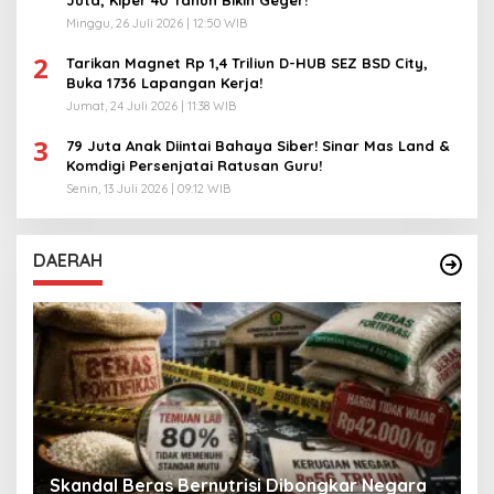
Minggu, 26 Juli 2026 | 12:50 WIB
2
Tarikan Magnet Rp 1,4 Triliun D-HUB SEZ BSD City,
Buka 1736 Lapangan Kerja!
Jumat, 24 Juli 2026 | 11:38 WIB
3
79 Juta Anak Diintai Bahaya Siber! Sinar Mas Land &
Komdigi Persenjatai Ratusan Guru!
Senin, 13 Juli 2026 | 09:12 WIB
DAERAH
A
Skandal Beras Bernutrisi Dibongkar Negara
T