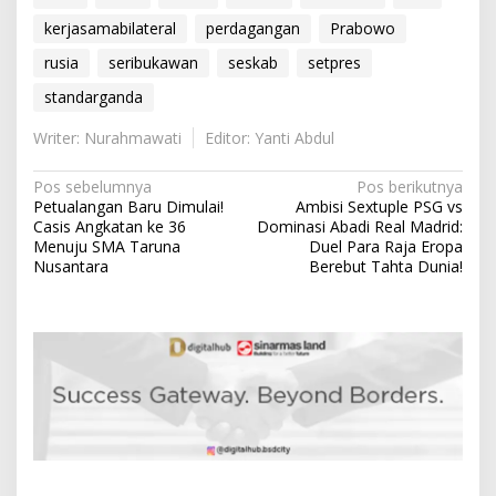
kerjasamabilateral
perdagangan
Prabowo
rusia
seribukawan
seskab
setpres
standarganda
Writer: Nurahmawati
Editor: Yanti Abdul
N
Pos sebelumnya
Pos berikutnya
Petualangan Baru Dimulai!
Ambisi Sextuple PSG vs
a
Casis Angkatan ke 36
Dominasi Abadi Real Madrid:
v
Menuju SMA Taruna
Duel Para Raja Eropa
Nusantara
Berebut Tahta Dunia!
i
g
a
s
i
p
o