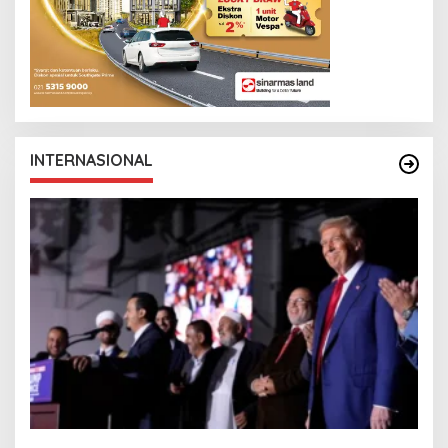
INTERNASIONAL