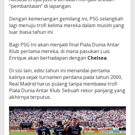
“pembantaian” di lapangan.
Dengan kemenangan gemilang ini, PSG selangkah
lagi menuju trofi kelima mereka dalam musim yang
luar biasa tahun ini.
Bagi PSG Ini akan menjadi final Piala Dunia Antar
Klub pertama mereka, di mana pasukan Luis
Enrique akan berhadapan dengan
Chelsea
.
Di sisi lain, edisi tahun ini menandai pertama
kalinya sejak turnamen perdana pada tahun 2000,
Real Madrid harus pulang tanpa membawa trofi
Piala Dunia Antar Klub. Sebuah rekor panjang yang
akhirnya terputus.