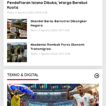
Pendaftaran Istana Dibuka, Warga Berebut
Kuota
Rabu, 5 Agustus 2026 | 09:13 WIB
Skandal Beras Bernutrisi Dibongkar
Negara
Senin, 3 Agustus 2026 | 10:11 WIB
Akademisi Rombak Poros Ekonomi
Transmigrasi
Sabtu, 1 Agustus 2026 | 10:17 WIB
TEKNO & DIGITAL