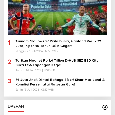
1
Tsunami ‘Followers’ Piala Dunia, Haaland Keruk 32
Juta, Kiper 40 Tahun Bikin Geger!
Minggu, 26 Juli 2026 | 12:50 WIB
2
Tarikan Magnet Rp 1,4 Triliun D-HUB SEZ BSD City,
Buka 1736 Lapangan Kerja!
Jumat, 24 Juli 2026 | 11:38 WIB
3
79 Juta Anak Diintai Bahaya Siber! Sinar Mas Land &
Komdigi Persenjatai Ratusan Guru!
Senin, 13 Juli 2026 | 09:12 WIB
DAERAH