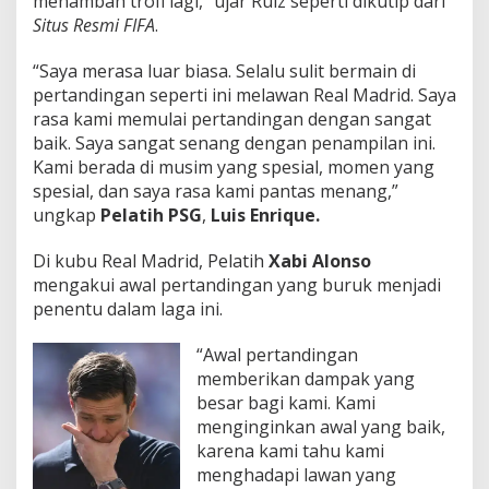
menambah trofi lagi,” ujar Ruiz seperti dikutip dari
Situs Resmi FIFA
.
“Saya merasa luar biasa. Selalu sulit bermain di
pertandingan seperti ini melawan Real Madrid. Saya
rasa kami memulai pertandingan dengan sangat
baik. Saya sangat senang dengan penampilan ini.
Kami berada di musim yang spesial, momen yang
spesial, dan saya rasa kami pantas menang,”
ungkap
Pelatih PSG
,
Luis Enrique.
Di kubu Real Madrid, Pelatih
Xabi Alonso
mengakui awal pertandingan yang buruk menjadi
penentu dalam laga ini.
“Awal pertandingan
memberikan dampak yang
besar bagi kami. Kami
menginginkan awal yang baik,
karena kami tahu kami
menghadapi lawan yang