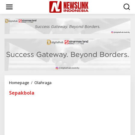
L
e
w
a
t
i
k
e
k
o
n
t
e
n
Homepage
/
Olahraga
P
S
Sepakbola
G
M
e
l
e
n
g
g