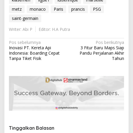
metz
monaco
Paris
prancis
PSG
saint-germain
Writer: Abi P
Editor: H.A Putra
N
Pos sebelumnya
Pos berikutnya
Inovasi PT. Kereta Api
3 Fitur Baru Maps Siap
a
Indonesia: Boarding Cepat
Pandu Perjalanan Akhir
v
Tanpa Tiket Fisik
Tahun
i
g
a
s
i
p
o
s
Tinggalkan Balasan