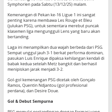
C
Symphorien pada Sabtu (13/12/25) malam.
M
e
Kemenangan di Pekan ke-16 Ligue 1 ini sangat
t
penting karena membawa Les Rouge et Bleu
z
!
(julukan PSG), untuk sementara merebut puncak
klasemen liga mengungguli Lens yang baru akan
bertanding.
Laga ini menampilkan dua wajah berbeda dari PSG.
Sempat unggul jauh 3-1 berkat performa dominan,
pasukan Luis Enrique dipaksa kehilangan kendali di
babak kedua setelah Metz bangkit dan berhasil
menipiskan jarak menjadi 3-2.
Gol-gol kemenangan PSG dicetak oleh Gonçalo
Ramos, Quentin Ndjantou (gol profesional
perdana), dan Desire Doue.
Gol & Debut Sempurna
PSG memulai pertandingan dengan formasi yang