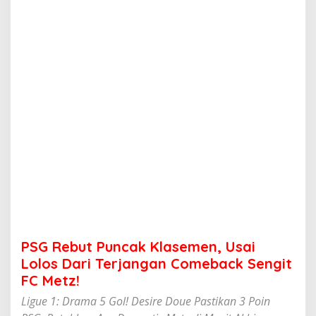
n
c
a
k
K
l
a
s
e
m
e
n
,
U
s
a
i
L
o
PSG Rebut Puncak Klasemen, Usai
l
o
Lolos Dari Terjangan Comeback Sengit
s
FC Metz!
D
a
Ligue 1: Drama 5 Gol! Desire Doue Pastikan 3 Poin
r