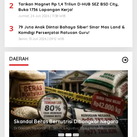
2
Tarikan Magnet Rp 1,4 Triliun D-HUB SEZ BSD City,
Buka 1736 Lapangan Kerja!
Jumat, 24 Juli 2026 | 11:38 WIB
3
79 Juta Anak Diintai Bahaya Siber! Sinar Mas Land &
Komdigi Persenjatai Ratusan Guru!
Senin, 13 Juli 2026 | 09:12 WIB
DAERAH
A
Skandal Beras Bernutrisi Dibongkar Negara
T
Di Daerah, Nasional
|
Senin, 3 Agustus 2026 | 10:11 WIB
Di