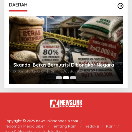
DAERAH
A
Skandal Beras Bernutrisi Dibongkar Negara
T
Di Daerah, Nasional
|
Senin, 3 Agustus 2026 | 10:11 WIB
Di
Copyright © 2025 newslinkindonesia.com
Pedoman Media Siber
Tentang Kami
Redaksi
Karir
Iklan & Marketing
Indeks Berita