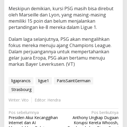
Meskipun demikian, kursi PSG masih bisa direbut
oleh Marseille dan Lyon, yang masing-masing
memiliki 15 poin dan belum menjalankan
pertandingan ke-8 mereka dalam Ligue 1.
Dalam laga selanjutnya, PSG akan mengalihkan
fokus mereka menuju ajang Champions League.
Dalam perjuangannya untuk mempertahankan
gelar juara Eropa, PSG akan bertamu menuju
markas Bayer Leverkusen. (VT)
ligaprancis
ligue1
ParisSaintGermain
Strasbourg
Writer: Vito
Editor: Hendra
N
Pos sebelumnya
Pos berikutnya
Presiden Akui Kecanggihan
Anthony Ungkap Dugaan
a
Internet dan AI
Korupsi Kereta Whoosh,