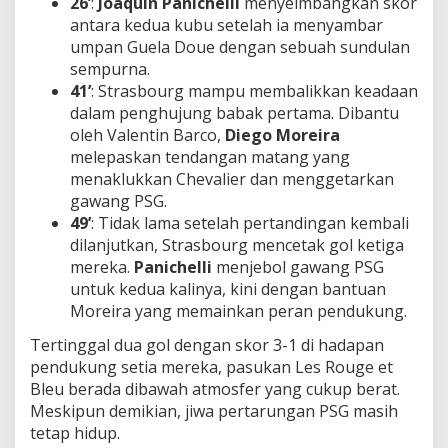
26’
:
Joaquin Panichelli
menyeimbangkan skor
antara kedua kubu setelah ia menyambar
umpan Guela Doue dengan sebuah sundulan
sempurna.
41’
: Strasbourg mampu membalikkan keadaan
dalam penghujung babak pertama. Dibantu
oleh Valentin Barco,
Diego Moreira
melepaskan tendangan matang yang
menaklukkan Chevalier dan menggetarkan
gawang PSG.
49’
: Tidak lama setelah pertandingan kembali
dilanjutkan, Strasbourg mencetak gol ketiga
mereka.
Panichelli
menjebol gawang PSG
untuk kedua kalinya, kini dengan bantuan
Moreira yang memainkan peran pendukung.
Tertinggal dua gol dengan skor 3-1 di hadapan
pendukung setia mereka, pasukan Les Rouge et
Bleu berada dibawah atmosfer yang cukup berat.
Meskipun demikian, jiwa pertarungan PSG masih
tetap hidup.