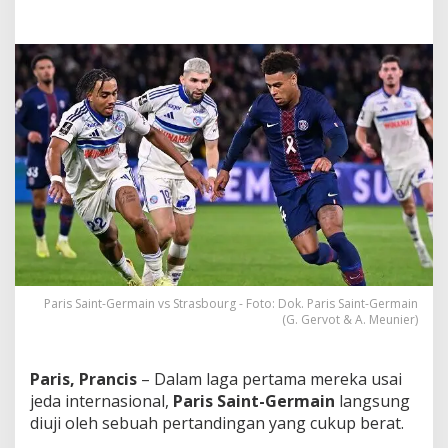
l
D
e
n
g
a
n
S
t
r
a
s
b
o
u
r
g
Paris Saint-Germain vs Strasbourg - Foto: Dok. Paris Saint-Germain
!
(G. Gervot & A. Meunier)
Paris, Prancis
– Dalam laga pertama mereka usai
jeda internasional,
Paris Saint-Germain
langsung
diuji oleh sebuah pertandingan yang cukup berat.