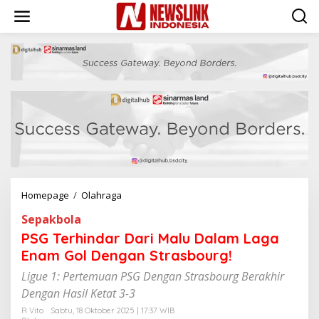
L
e
w
a
t
i
k
e
k
o
n
t
e
n
Homepage
/
Olahraga
P
S
Sepakbola
G
T
PSG Terhindar Dari Malu Dalam Laga
e
Enam Gol Dengan Strasbourg!
r
h
Ligue 1: Pertemuan PSG Dengan Strasbourg Berakhir
i
Dengan Hasil Ketat 3-3
n
d
R Vito
Sabtu, 18 Oktober 2025 | 17:37 WIB