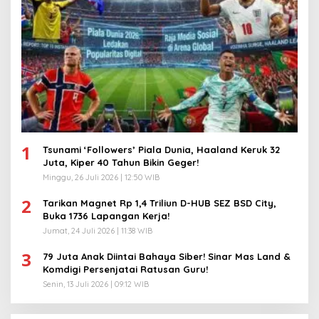
1
Tsunami ‘Followers’ Piala Dunia, Haaland Keruk 32
Juta, Kiper 40 Tahun Bikin Geger!
Minggu, 26 Juli 2026 | 12:50 WIB
2
Tarikan Magnet Rp 1,4 Triliun D-HUB SEZ BSD City,
Buka 1736 Lapangan Kerja!
Jumat, 24 Juli 2026 | 11:38 WIB
3
79 Juta Anak Diintai Bahaya Siber! Sinar Mas Land &
Komdigi Persenjatai Ratusan Guru!
Senin, 13 Juli 2026 | 09:12 WIB