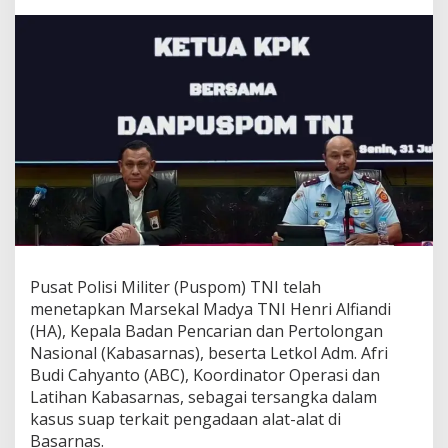
m
i
n
s
e
b
a
g
a
i
T
e
r
s
a
n
Pusat Polisi Militer (Puspom) TNI telah
g
menetapkan Marsekal Madya TNI Henri Alfiandi
k
(HA), Kepala Badan Pencarian dan Pertolongan
a
K
Nasional (Kabasarnas), beserta Letkol Adm. Afri
a
Budi Cahyanto (ABC), Koordinator Operasi dan
s
Latihan Kabasarnas, sebagai tersangka dalam
u
kasus suap terkait pengadaan alat-alat di
s
Basarnas.
S