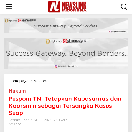
L
e
w
a
t
i
k
e
k
o
n
t
e
n
Homepage
/
Nasional
P
u
Hukum
s
p
Puspom TNI Tetapkan Kabasarnas dan
o
Koorsmin sebagai Tersangka Kasus
m
Suap
T
N
Redaksi
Senin, 31 Juli 2023 | 23:11 WIB
I
Nasional
T