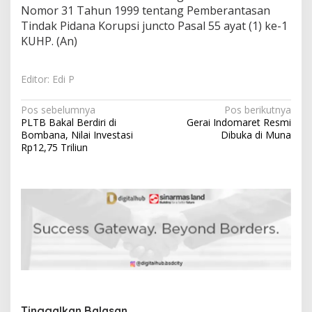
Nomor 31 Tahun 1999 tentang Pemberantasan
Tindak Pidana Korupsi juncto Pasal 55 ayat (1) ke-1
KUHP. (An)
Editor: Edi P
N
Pos sebelumnya
Pos berikutnya
PLTB Bakal Berdiri di
Gerai Indomaret Resmi
a
Bombana, Nilai Investasi
Dibuka di Muna
v
Rp12,75 Triliun
i
g
a
s
i
p
o
s
Tinggalkan Balasan