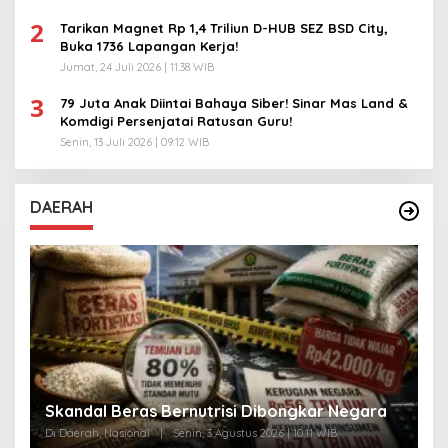
2
Tarikan Magnet Rp 1,4 Triliun D-HUB SEZ BSD City,
Buka 1736 Lapangan Kerja!
Jumat, 24 Juli 2026 | 11:38 WIB
3
79 Juta Anak Diintai Bahaya Siber! Sinar Mas Land &
Komdigi Persenjatai Ratusan Guru!
Senin, 13 Juli 2026 | 09:12 WIB
DAERAH
A
Skandal Beras Bernutrisi Dibongkar Negara
T
Di Daerah, Nasional
|
Senin, 3 Agustus 2026 | 10:11 WIB
Di