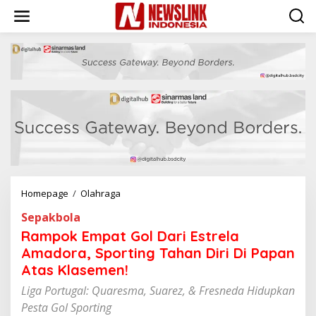
L
e
w
a
t
i
k
e
k
o
n
t
e
n
Homepage
/
Olahraga
R
a
Sepakbola
m
p
Rampok Empat Gol Dari Estrela
o
Amadora, Sporting Tahan Diri Di Papan
k
Atas Klasemen!
E
m
Liga Portugal: Quaresma, Suarez, & Fresneda Hidupkan
p
Pesta Gol Sporting
a