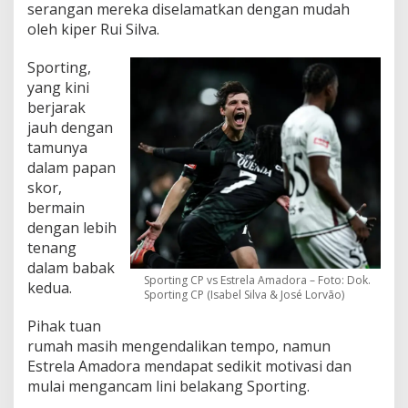
serangan mereka diselamatkan dengan mudah
oleh kiper Rui Silva.
Sporting,
yang kini
berjarak
jauh dengan
tamunya
dalam papan
skor,
bermain
dengan lebih
tenang
dalam babak
Sporting CP vs Estrela Amadora – Foto: Dok.
kedua.
Sporting CP (Isabel Silva & José Lorvão)
Pihak tuan
rumah masih mengendalikan tempo, namun
Estrela Amadora mendapat sedikit motivasi dan
mulai mengancam lini belakang Sporting.