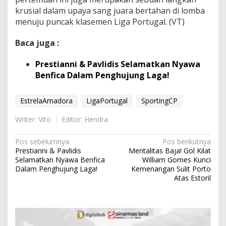
krusial dalam upaya sang juara bertahan di lomba
menuju puncak klasemen Liga Portugal. (VT)
Baca juga :
Prestianni & Pavlidis Selamatkan Nyawa
Benfica Dalam Penghujung Laga!
EstrelaAmadora
LigaPortugal
SportingCP
Writer: Vito
Editor: Hendra
N
Pos sebelumnya
Pos berikutnya
Prestianni & Pavlidis
Mentalitas Baja! Gol Kilat
a
Selamatkan Nyawa Benfica
William Gomes Kunci
v
Dalam Penghujung Laga!
Kemenangan Sulit Porto
Atas Estoril
i
g
a