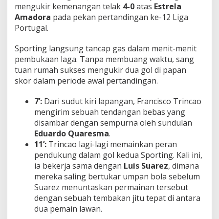
s
mengukir kemenangan telak
4-0
atas
Estrela
K
Amadora
pada pekan pertandingan ke-12 Liga
l
Portugal.
a
s
Sporting langsung tancap gas dalam menit-menit
e
m
pembukaan laga. Tanpa membuang waktu, sang
e
tuan rumah sukses mengukir dua gol di papan
n
skor dalam periode awal pertandingan.
!
7’:
Dari sudut kiri lapangan, Francisco Trincao
mengirim sebuah tendangan bebas yang
disambar dengan sempurna oleh sundulan
Eduardo Quaresma
.
11’:
Trincao lagi-lagi memainkan peran
pendukung dalam gol kedua Sporting. Kali ini,
ia bekerja sama dengan
Luis Suarez
, dimana
mereka saling bertukar umpan bola sebelum
Suarez menuntaskan permainan tersebut
dengan sebuah tembakan jitu tepat di antara
dua pemain lawan.