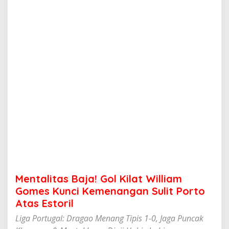
B
a
j
a
!
G
o
l
K
i
l
a
t
W
i
l
l
i
a
Mentalitas Baja! Gol Kilat William
m
G
Gomes Kunci Kemenangan Sulit Porto
o
Atas Estoril
m
e
Liga Portugal: Dragao Menang Tipis 1-0, Jaga Puncak
s