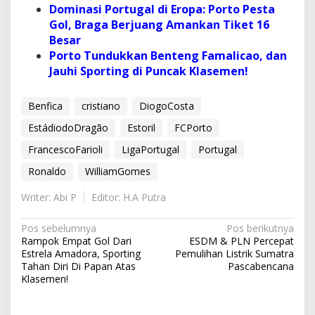
Dominasi Portugal di Eropa: Porto Pesta
Gol, Braga Berjuang Amankan Tiket 16
Besar
Porto Tundukkan Benteng Famalicao, dan
Jauhi Sporting di Puncak Klasemen!
Benfica
cristiano
DiogoCosta
EstádiodoDragão
Estoril
FCPorto
FrancescoFarioli
LigaPortugal
Portugal
Ronaldo
WilliamGomes
Writer: Abi P
Editor: H.A Putra
N
Pos sebelumnya
Pos berikutnya
Rampok Empat Gol Dari
ESDM & PLN Percepat
a
Estrela Amadora, Sporting
Pemulihan Listrik Sumatra
v
Tahan Diri Di Papan Atas
Pascabencana
Klasemen!
i
g