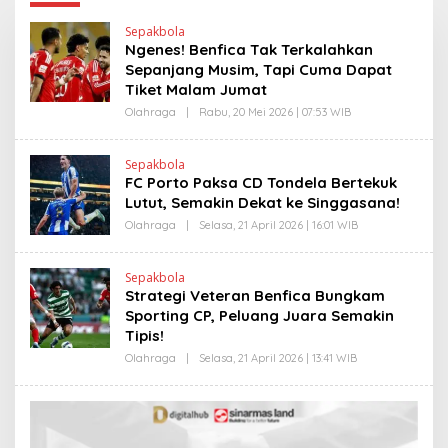
Sepakbola
Ngenes! Benfica Tak Terkalahkan
Sepanjang Musim, Tapi Cuma Dapat
Tiket Malam Jumat
Olahraga
|
Rabu, 20 Mei 2026 | 07:53 WIB
O
L
E
H
Sepakbola
H
FC Porto Paksa CD Tondela Bertekuk
E
N
Lutut, Semakin Dekat ke Singgasana!
D
R
Olahraga
|
Selasa, 21 April 2026 | 16:01 WIB
O
A
L
N
E
E
H
Sepakbola
W
H
Strategi Veteran Benfica Bungkam
S
E
L
N
Sporting CP, Peluang Juara Semakin
I
D
Tipis!
N
R
K
A
Olahraga
|
Selasa, 21 April 2026 | 13:41 WIB
O
N
L
E
E
W
H
S
H
L
E
I
N