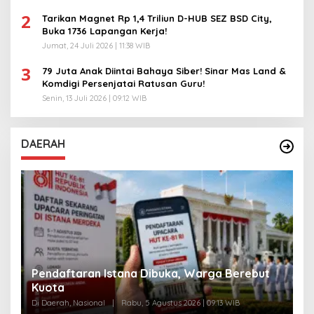
2
Tarikan Magnet Rp 1,4 Triliun D-HUB SEZ BSD City,
Buka 1736 Lapangan Kerja!
Jumat, 24 Juli 2026 | 11:38 WIB
3
79 Juta Anak Diintai Bahaya Siber! Sinar Mas Land &
Komdigi Persenjatai Ratusan Guru!
Senin, 13 Juli 2026 | 09:12 WIB
DAERAH
A
Skandal Beras Bernutrisi Dibongkar Negara
T
Di Daerah, Nasional
|
Senin, 3 Agustus 2026 | 10:11 WIB
Di