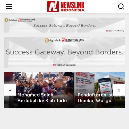
L
e
w
a
t
i
k
e
k
o
n
t
e
n
«
»
Mohamed Salah
Pendaftaran Istana
Berlabuh ke Klub Turki
Dibuka, Warga
Berebut Kuota