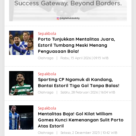
N
D
K
R
A
N
E
W
S
L
Sepakbola
I
Porto Tunjukkan Mentalitas Juara,
N
Estoril Tumbang Meski Menang
K
Penguasaan Bola!
Olahraga
|
Rabu, 15 April 2026 | 09:15 WIB
O
L
E
H
Sepakbola
H
Sporting CP Ngamuk di Kandang,
E
N
Bantai Estoril Tiga Gol Tanpa Balas!
D
R
Olahraga
|
Sabtu, 28 Februari 2026 | 16:04 WIB
O
A
L
N
E
E
H
Sepakbola
W
H
Mentalitas Baja! Gol Kilat William
S
E
L
N
Gomes Kunci Kemenangan Sulit Porto
I
D
Atas Estoril
N
R
K
A
Olahraga
|
Selasa, 2 Desember 2025 | 10:42 WIB
O
N