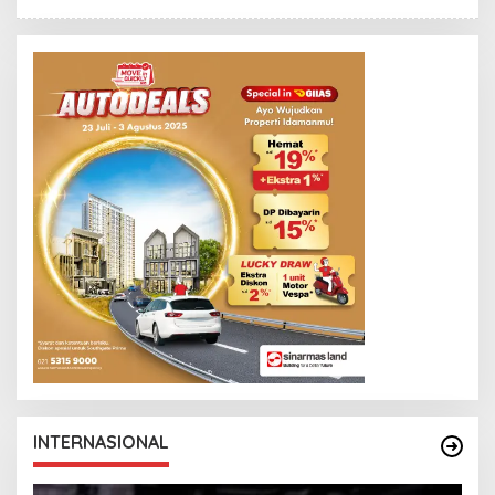
L
E
E
W
H
S
H
L
E
I
N
N
D
K
R
A
N
E
W
S
L
I
N
K
INTERNASIONAL