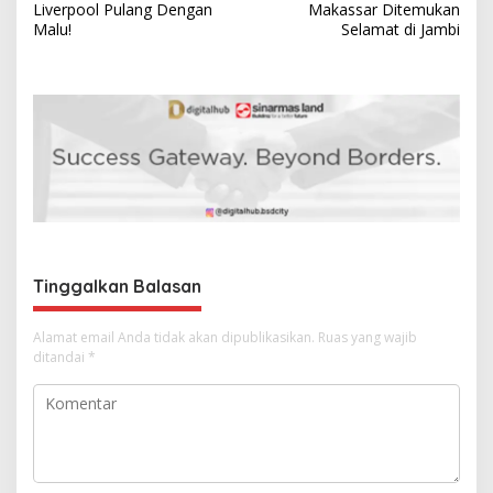
v
Liverpool Pulang Dengan
Makassar Ditemukan
Malu!
Selamat di Jambi
i
g
a
s
i
p
o
s
Tinggalkan Balasan
Alamat email Anda tidak akan dipublikasikan.
Ruas yang wajib
ditandai
*