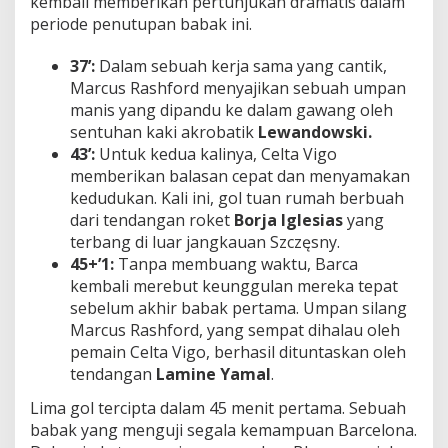
kembali memberikan pertunjukan dramatis dalam
periode penutupan babak ini.
37’:
Dalam sebuah kerja sama yang cantik,
Marcus Rashford menyajikan sebuah umpan
manis yang dipandu ke dalam gawang oleh
sentuhan kaki akrobatik
Lewandowski.
43’:
Untuk kedua kalinya, Celta Vigo
memberikan balasan cepat dan menyamakan
kedudukan. Kali ini, gol tuan rumah berbuah
dari tendangan roket
Borja Iglesias
yang
terbang di luar jangkauan Szczęsny.
45+’1:
Tanpa membuang waktu, Barca
kembali merebut keunggulan mereka tepat
sebelum akhir babak pertama. Umpan silang
Marcus Rashford, yang sempat dihalau oleh
pemain Celta Vigo, berhasil dituntaskan oleh
tendangan
Lamine Yamal
.
Lima gol tercipta dalam 45 menit pertama. Sebuah
babak yang menguji segala kemampuan Barcelona.