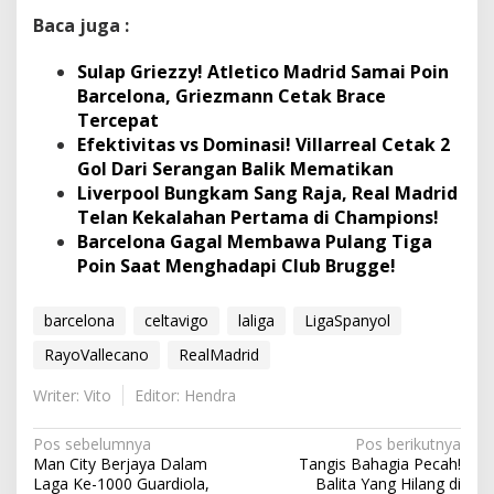
Baca juga :
Sulap Griezzy! Atletico Madrid Samai Poin
Barcelona, Griezmann Cetak Brace
Tercepat
Efektivitas vs Dominasi! Villarreal Cetak 2
Gol Dari Serangan Balik Mematikan
Liverpool Bungkam Sang Raja, Real Madrid
Telan Kekalahan Pertama di Champions!
Barcelona Gagal Membawa Pulang Tiga
Poin Saat Menghadapi Club Brugge!
barcelona
celtavigo
laliga
LigaSpanyol
RayoVallecano
RealMadrid
Writer: Vito
Editor: Hendra
N
Pos sebelumnya
Pos berikutnya
Man City Berjaya Dalam
Tangis Bahagia Pecah!
a
Laga Ke-1000 Guardiola,
Balita Yang Hilang di