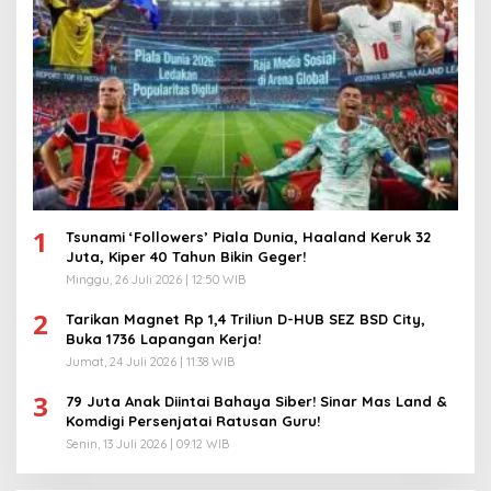
1
Tsunami ‘Followers’ Piala Dunia, Haaland Keruk 32
Juta, Kiper 40 Tahun Bikin Geger!
Minggu, 26 Juli 2026 | 12:50 WIB
2
Tarikan Magnet Rp 1,4 Triliun D-HUB SEZ BSD City,
Buka 1736 Lapangan Kerja!
Jumat, 24 Juli 2026 | 11:38 WIB
3
79 Juta Anak Diintai Bahaya Siber! Sinar Mas Land &
Komdigi Persenjatai Ratusan Guru!
Senin, 13 Juli 2026 | 09:12 WIB