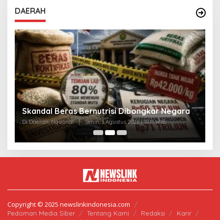
DAERAH
A
Skandal Beras Bernutrisi Dibongkar Negara
T
Di Daerah, Nasional
|
Senin, 3 Agustus 2026 | 10:11 WIB
Di
Copyright © 2025 newslinkindonesia.com
Pedoman Media Siber
Tentang Kami
Redaksi
Karir