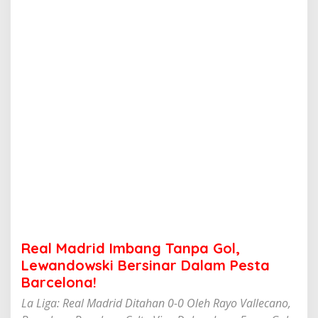
I
m
b
a
n
g
T
a
n
p
a
G
o
l
,
L
e
w
a
Real Madrid Imbang Tanpa Gol,
n
d
Lewandowski Bersinar Dalam Pesta
o
Barcelona!
w
s
La Liga: Real Madrid Ditahan 0-0 Oleh Rayo Vallecano,
k