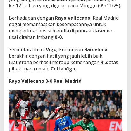
o
ke-12 La Liga yang digelar pada Minggu (09/11/25).
n
a
Berhadapan dengan
Rayo Vallecano
, Real Madrid
!
gagal memanfaatkan kesempatannya untuk
memperkuat posisi mereka di puncak klasemen
usai ditahan imbang
0-0.
Sementara itu di
Vigo,
kunjungan
Barcelona
berakhir dengan hasil yang jauh lebih baik.
Blaugrana berhasil meraup kemenangan
4-2
atas
pihak tuan rumah,
Celta Vigo
.
Rayo Vallecano 0-0 Real Madrid