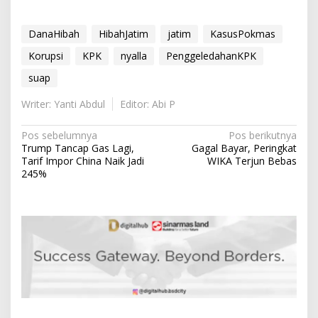
DanaHibah
HibahJatim
jatim
KasusPokmas
Korupsi
KPK
nyalla
PenggeledahanKPK
suap
Writer: Yanti Abdul
Editor: Abi P
N
Pos sebelumnya
Pos berikutnya
Trump Tancap Gas Lagi,
Gagal Bayar, Peringkat
a
Tarif Impor China Naik Jadi
WIKA Terjun Bebas
v
245%
i
g
a
s
i
p
o