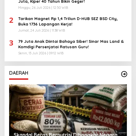
Juta, Kiper 40 Tahun Bikin Geger!
Minggu, 26 Juli 2026 | 12:50 WIB
2
Tarikan Magnet Rp 1,4 Triliun D-HUB SEZ BSD City,
Buka 1736 Lapangan Kerja!
Jumat, 24 Juli 2026 | 11:38 WIB
3
79 Juta Anak Diintai Bahaya Siber! Sinar Mas Land &
Komdigi Persenjatai Ratusan Guru!
Senin, 13 Juli 2026 | 09:12 WIB
DAERAH
A
Skandal Beras Bernutrisi Dibongkar Negara
T