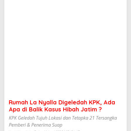
l
l
a
D
i
g
e
l
e
d
a
h
K
P
K
,
A
d
a
Rumah La Nyalla Digeledah KPK, Ada
A
p
Apa di Balik Kasus Hibah Jatim ?
a
KPK Geledah Tujuh Lokasi dan Tetapka 21 Tersangka
d
i
Pemberi & Penerima Suap
B