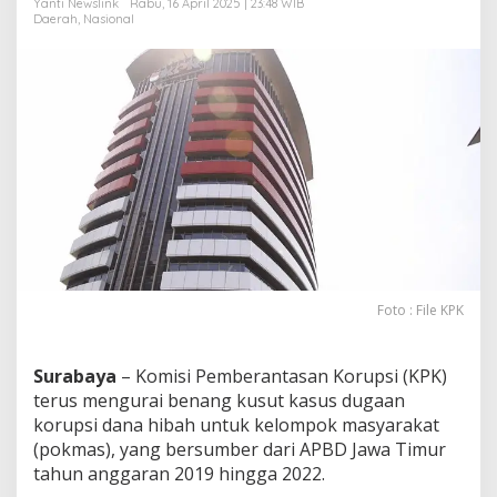
Yanti Newslink
Rabu, 16 April 2025 | 23:48 WIB
a
Daerah
,
Nasional
l
i
k
K
a
s
u
s
H
i
b
a
h
J
a
Foto : File KPK
t
i
m
Surabaya
– Komisi Pemberantasan Korupsi (KPK)
?
terus mengurai benang kusut kasus dugaan
korupsi dana hibah untuk kelompok masyarakat
(pokmas), yang bersumber dari APBD Jawa Timur
tahun anggaran 2019 hingga 2022.