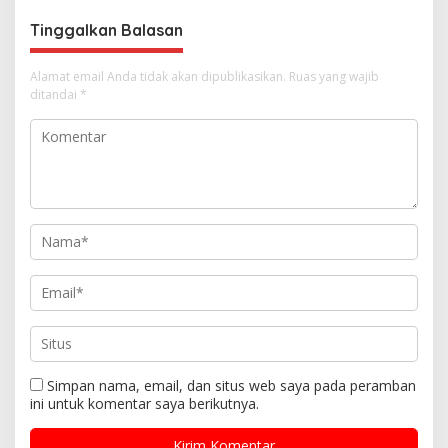
s
Tinggalkan Balasan
Alamat email Anda tidak akan dipublikasikan.
Ruas yang wajib
ditandai
*
Simpan nama, email, dan situs web saya pada peramban
ini untuk komentar saya berikutnya.