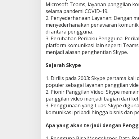
Microsoft Teams, layanan panggilan ko
a
selama pandemi COVID-19.
r
i
2. Penyederhanaan Layanan: Dengan me
s
menyederhanakan penawaran komunika
I
di antara pengguna.
n
3. Perubahan Perilaku Pengguna: Peril
i
platform komunikasi lain seperti Team
menjadi alasan penghentian Skype.
Sejarah Skype
1. Dirilis pada 2003: Skype pertama kali
populer sebagai layanan panggilan video
2. Pionir Panggilan Video: Skype mema
panggilan video menjadi bagian dari keh
3. Penggunaan yang Luas: Skype diguna
komunikasi pribadi hingga bisnis dan p
Apa yang akan terjadi dengan Pengg
1. Pengguna Bisa Mengekspor Data: Pe