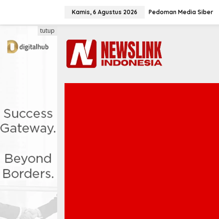
L
e
Kamis, 6 Agustus 2026
Pedoman Media Siber
w
a
tutup
t
i
k
e
k
o
n
t
e
n