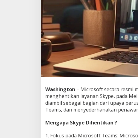
s
o
f
t
M
a
t
i
k
a
n
A
p
l
i
k
Washington
– Microsoft secara resm
a
menghentikan layanan Skype, pada Mei
s
diambil sebagai bagian dari upaya per
i
Teams, dan menyederhanakan penawar
L
e
g
Mengapa Skype Dihentikan ?
e
n
1. Fokus pada Microsoft Teams: Micros
d