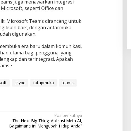
t Teams juga menawarkan integrasi
 Microsoft, seperti Office dan
Pendaftaran Istana Dibuka,
ik: Microsoft Teams dirancang untuk
Warga Berebut Kuota
 lebih baik, dengan antarmuka
Di Daerah, Nasional
|
Rabu, 5 Agustus 2026 |
09:13 WIB
 mudah digunakan.
membuka era baru dalam komunikasi.
lihan utama bagi pengguna, yang
lengkap dan terintegrasi. Apakah
eams ?
soft
skype
tatapmuka
teams
Pos berikutnya
The Next Big Thing: Aplikasi Meta AI,
Bagaimana Ini Mengubah Hidup Anda?