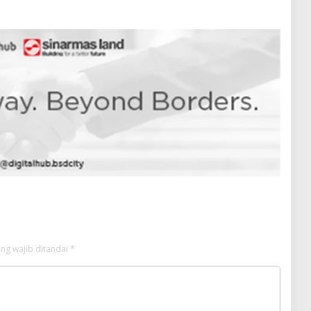
ng wajib ditandai
*