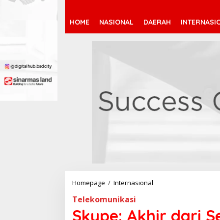
HOME
NASIONAL
DAERAH
INTERNASI
Homepage
/
Internasional
S
k
Telekomunikasi
y
p
Skype: Akhir dari S
e