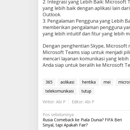
2. Integrasi yang Lebih Baik: Microsof
yang lebih baik dengan aplikasi lain dari
Outlook.
3. Pengalaman Pengguna yang Lebih Ba
memberikan pengalaman pengguna yang
yang lebih intuitif dan fitur yang lebih
Dengan penghentian Skype, Microsoft 
Microsoft Teams siap untuk menjadi pi
mencari layanan komunikasi yang lebih 
Anda siap untuk beralih ke Microsoft T
365
aolikasi
hentika
mei
micro
telekomunikasi
tutup
Writer: Abi P
Editor: Abi P
N
Pos sebelumnya
Rusia Comeback ke Piala Dunia? FIFA Beri
a
Sinyal, tapi Apakah Fair?