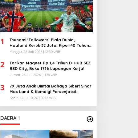
1
Tsunami ‘Followers’ Piala Dunia,
Haaland Keruk 32 Juta, Kiper 40 Tahun
Bikin Geger!
Minggu, 26 Juli 2026 | 12:50 WIB
2
Tarikan Magnet Rp 1,4 Triliun D-HUB SEZ
BSD City, Buka 1736 Lapangan Kerja!
Jumat, 24 Juli 2026 | 11:38 WIB
3
79 Juta Anak Diintai Bahaya Siber! Sinar
Mas Land & Komdigi Persenjatai
Ratusan Guru!
Senin, 13 Juli 2026 | 09:12 WIB
DAERAH