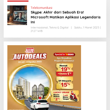
Telekomunikasi
Skype: Akhir dari Sebuah Era!
Microsoft Matikan Aplikasi Legendaris
Ini
Internasional
,
Tekno & Digital
|
Sabtu, 1 Maret 2025 |
21:27 WIB
O
L
E
H
H
E
N
D
R
A
N
E
W
S
L
I
N
K