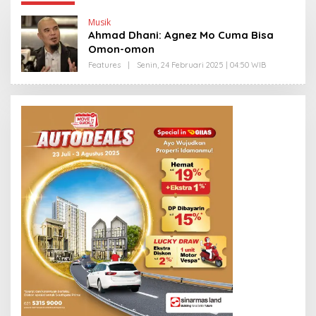
Musik
Ahmad Dhani: Agnez Mo Cuma Bisa
Omon-omon
Features
|
Senin, 24 Februari 2025 | 04:50 WIB
O
L
E
H
E
D
Y
P
R
I
Y
O
N
O