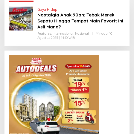
Gaya Hidup
Nostalgia Anak 90an: Tebak Merek
Sepatu Hingga Tempat Main Favorit Ini
Asli Mana?
Features
,
Internasional
,
Nasional
|
Minggu, 10
Agustus 2025 | 14:10 WIB
O
L
E
H
Y
A
N
T
I
N
E
W
S
L
I
N
K