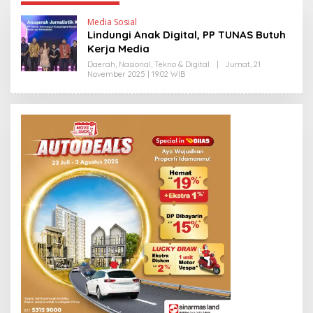
Media Sosial
Lindungi Anak Digital, PP TUNAS Butuh
Kerja Media
Daerah
,
Nasional
,
Tekno & Digital
|
Jumat, 21
November 2025 | 19:02 WIB
O
L
E
H
Y
A
N
T
I
N
E
W
S
L
I
N
K