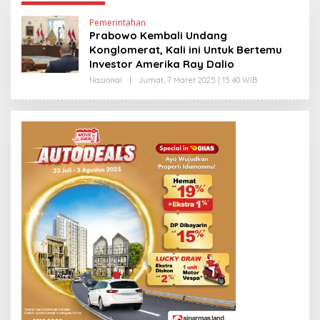
Pemerintahan
Prabowo Kembali Undang
Konglomerat, Kali ini Untuk Bertemu
Investor Amerika Ray Dalio
Nasional
|
Jumat, 7 Maret 2025 | 15:40 WIB
O
L
E
H
E
D
Y
P
R
I
Y
O
N
O