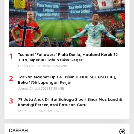
1
Tsunami ‘Followers’ Piala Dunia, Haaland Keruk 32
Juta, Kiper 40 Tahun Bikin Geger!
Minggu, 26 Juli 2026 | 12:50 WIB
2
Tarikan Magnet Rp 1,4 Triliun D-HUB SEZ BSD City,
Buka 1736 Lapangan Kerja!
Jumat, 24 Juli 2026 | 11:38 WIB
3
79 Juta Anak Diintai Bahaya Siber! Sinar Mas Land &
Komdigi Persenjatai Ratusan Guru!
Senin, 13 Juli 2026 | 09:12 WIB
DAERAH