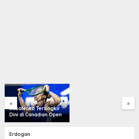
Arsenal Resmi Rekrut
Bruno Guimarães 75
Juta Pound
«
»
Magis Xabi Alonso,
Chelsea Pecundangi
Milan
Erdogan