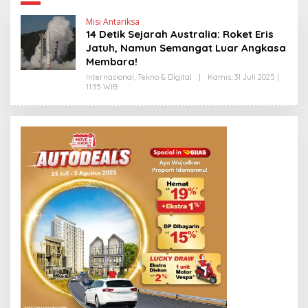
Misi Antariksa
14 Detik Sejarah Australia: Roket Eris
Jatuh, Namun Semangat Luar Angkasa
Membara!
Internasional
,
Tekno & Digital
|
Kamis, 31 Juli 2025 |
11:35 WIB
O
L
E
H
H
E
N
D
R
A
N
E
W
S
L
I
N
K