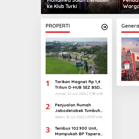
sama
ke Klub Turki
Warga 
City
PROPERTI
Gener
1
Tarikan Magnet Rp 1,4
Triliun D-HUB SEZ BSD
City, Buka 1736
Jumat, 24 Juli 2026 | 11:38 WIB
Lapangan Kerja!
2
Penjualan Rumah
Jabodetabek Tumbuh
94%! Developer
Sabtu, 18 Juli 2026 | 09:39 WIB
Langsung Lempar Diskon
3
Ekstra
Tembus 102.900 Unit,
Mampukah BP Tapera