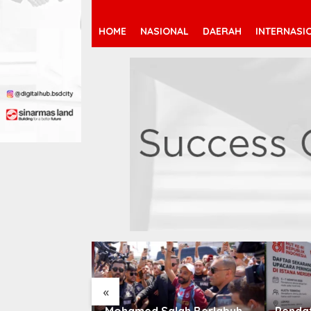
HOME
NASIONAL
DAERAH
INTERNASI
«
 Jeremy
Mohamed Salah Berlabuh
Pendaf