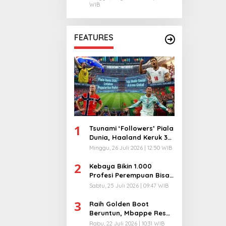
WIB
FEATURES
1
Tsunami ‘Followers’ Piala
Dunia, Haaland Keruk 32
Juta, Kiper 40 Tahun
Minggu, 26 Juli 2026 | 12:50 WIB
Bikin Geger!
2
Kebaya Bikin 1.000
Profesi Perempuan Bisa
Menyatu di Arena
Sabtu, 25 Juli 2026 | 09:47 WIB
Komunikasi Global!
3
Raih Golden Boot
Beruntun, Mbappe Resmi
Kunci Takhta Top Skor
Rabu, 22 Juli 2026 | 10:31 WIB