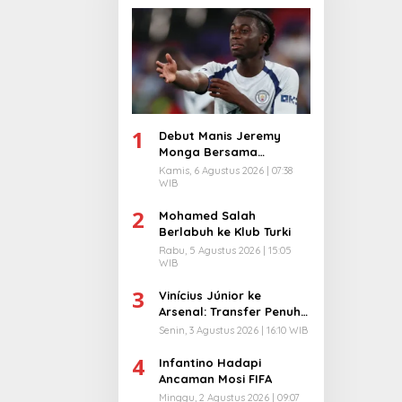
1
Debut Manis Jeremy
Monga Bersama
Manchester City
Kamis, 6 Agustus 2026 | 07:38
WIB
2
Mohamed Salah
Berlabuh ke Klub Turki
Rabu, 5 Agustus 2026 | 15:05
WIB
3
Vinícius Júnior ke
Arsenal: Transfer Penuh
Risiko
Senin, 3 Agustus 2026 | 16:10 WIB
4
Infantino Hadapi
Ancaman Mosi FIFA
Minggu, 2 Agustus 2026 | 09:07