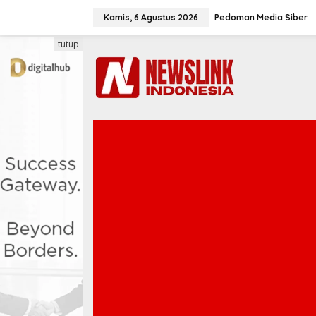
L
e
Kamis, 6 Agustus 2026
Pedoman Media Siber
w
a
tutup
t
i
k
e
k
o
n
t
e
n