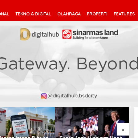
ONAL
TEKNO & DIGITAL
OLAHRAGA
PROPERTI
FEATURES
V
T
»
taran Istana Dibuka,
Suara Arab Michigan Ubah