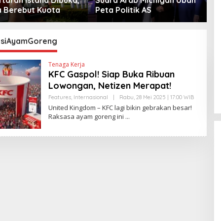
Berebut Kuota
Peta Politik AS
asiAyamGoreng
Tenaga Kerja
KFC Gaspol! Siap Buka Ribuan
Lowongan, Netizen Merapat!
Features
,
Internasional
|
Rabu, 28 Mei 2025 | 17:00 WIB
O
L
United Kingdom – KFC lagi bikin gebrakan besar!
E
Raksasa ayam goreng ini
H
Y
A
N
T
I
N
E
W
S
L
I
N
K