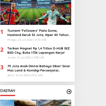
1
Tsunami ‘Followers’ Piala Dunia,
Haaland Keruk 32 Juta, Kiper 40 Tahun
Bikin Geger!
Minggu, 26 Juli 2026 | 12:50 WIB
2
Tarikan Magnet Rp 1,4 Triliun D-HUB SEZ
BSD City, Buka 1736 Lapangan Kerja!
Jumat, 24 Juli 2026 | 11:38 WIB
3
79 Juta Anak Diintai Bahaya Siber! Sinar
Mas Land & Komdigi Persenjatai
Ratusan Guru!
Senin, 13 Juli 2026 | 09:12 WIB
DAERAH