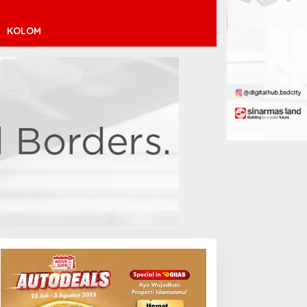
KOLOM
inícius Júnior ke Arsenal:
ransfer Penuh Risiko
Debut Manis Jeremy