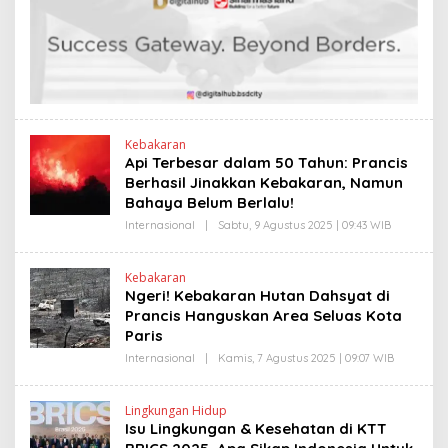
H
L
E
I
N
N
D
K
R
A
N
E
W
S
L
Kebakaran
I
Api Terbesar dalam 50 Tahun: Prancis
N
Berhasil Jinakkan Kebakaran, Namun
K
Bahaya Belum Berlalu!
Internasional
|
Sabtu, 9 Agustus 2025 | 09:43 WIB
O
L
E
H
Kebakaran
H
Ngeri! Kebakaran Hutan Dahsyat di
E
N
Prancis Hanguskan Area Seluas Kota
D
Paris
R
A
Internasional
|
Kamis, 7 Agustus 2025 | 09:07 WIB
O
N
L
E
E
W
H
S
Lingkungan Hidup
H
L
Isu Lingkungan & Kesehatan di KTT
E
I
N