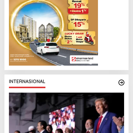
N
E
W
S
L
I
N
K
INTERNASIONAL