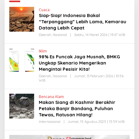
Cuaca
Siap-Siap! Indonesia Bakal
“Terpanggang” Lebih Lama, Kemarau
Datang Lebih Cepat
Daerah
,
Nasional
|
Sabtu, 14 Maret 2026 | 19:47 WIB
O
L
E
H
Iklim
H
98% Es Puncak Jaya Musnah, BMKG
E
N
Ungkap Skenario Mengerikan
D
Mengintai Pesisir Kita!
R
A
Daerah
,
Nasional
|
Jumat, 13 Februari 2026 | 10:56
N
WIB
O
E
L
W
E
S
H
L
Bencana Alam
H
I
Makan Siang di Kashmir Berakhir
E
N
N
Petaka Banjir Bandang, Puluhan
K
D
Tewas, Ratusan Hilang!
R
A
Internasional
|
Jumat, 15 Agustus 2025 | 15:59 WIB
O
N
L
E
E
W
H
S