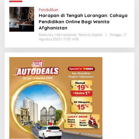
Pendidikan
Harapan di Tengah Larangan: Cahaya
Pendidikan Online Bagi Wanita
Afghanistan
Features
,
Internasional
,
Tekno & Digital
|
Minggu, 17
Agustus 2025 | 17:05 WIB
O
L
E
H
H
E
N
D
R
A
N
E
W
S
L
I
N
K