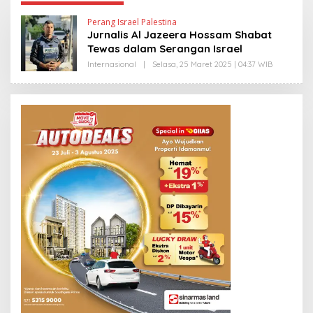
Perang Israel Palestina
Jurnalis Al Jazeera Hossam Shabat
Tewas dalam Serangan Israel
Internasional
|
Selasa, 25 Maret 2025 | 04:37 WIB
O
L
E
H
Y
A
N
T
I
N
E
W
S
L
I
N
K