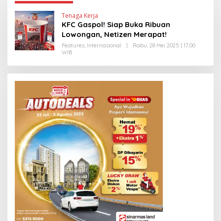
Tenaga Kerja
KFC Gaspol! Siap Buka Ribuan
Lowongan, Netizen Merapat!
Features
,
Internasional
|
Rabu, 28 Mei 2025 | 17:00
WIB
O
L
E
H
Y
A
N
T
I
N
E
W
S
L
I
N
K