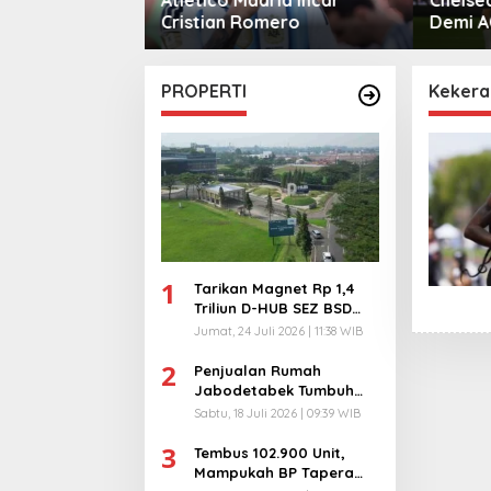
mero
Demi AC Milan
Monga
Manche
PROPERTI
Kekera
1
Tarikan Magnet Rp 1,4
Triliun D-HUB SEZ BSD
City, Buka 1736
Jumat, 24 Juli 2026 | 11:38 WIB
Lapangan Kerja!
2
Penjualan Rumah
Jabodetabek Tumbuh
94%! Developer
Sabtu, 18 Juli 2026 | 09:39 WIB
Langsung Lempar Diskon
3
Ekstra
Tembus 102.900 Unit,
Mampukah BP Tapera