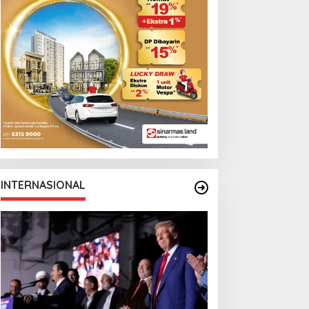
arga Berebut Kuota
Cristian Romero
INTERNASIONAL