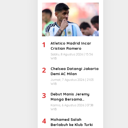
1
Atletico Madrid Incar
Cristian Romero
Sabtu, 8 Agustus 2026 | 15:56
WIB
2
Chelsea Datangi Jakarta
Demi AC Milan
Jumat, 7 Agustus 2026 | 21:03
WIB
3
Debut Manis Jeremy
Monga Bersama
Manchester City
Kamis, 6 Agustus 2026 | 07:38
WIB
4
Mohamed Salah
Berlabuh ke Klub Turki