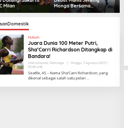
 Bersama
ke Klub Turki
W
ster City
sanDomestik
Hukum
Juara Dunia 100 Meter Putri,
Sha’Carri Richardson Ditangkap di
Bandara!
Internasional
,
Olahraga
|
Minggu, 3 Agustus 2025 |
05:08 WIB
O
L
Seatlle, AS – Nama Sha’Carri Richardson, yang
E
dikenal sebagai salah satu pelari
H
Y
A
N
T
I
N
E
W
S
L
I
N