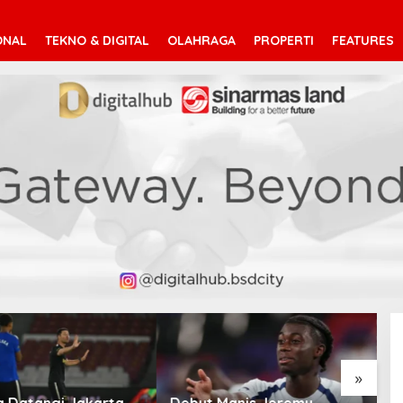
ONAL
TEKNO & DIGITAL
OLAHRAGA
PROPERTI
FEATURES
»
Manis Jeremy
Mohamed Salah Berlabuh
P