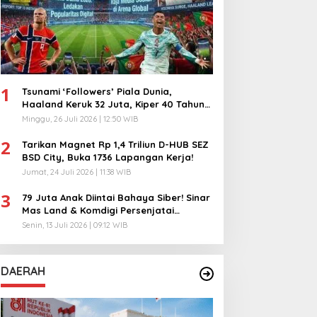
1
Tsunami ‘Followers’ Piala Dunia,
Haaland Keruk 32 Juta, Kiper 40 Tahun
Bikin Geger!
Minggu, 26 Juli 2026 | 12:50 WIB
2
Tarikan Magnet Rp 1,4 Triliun D-HUB SEZ
BSD City, Buka 1736 Lapangan Kerja!
Jumat, 24 Juli 2026 | 11:38 WIB
3
79 Juta Anak Diintai Bahaya Siber! Sinar
Mas Land & Komdigi Persenjatai
Ratusan Guru!
Senin, 13 Juli 2026 | 09:12 WIB
DAERAH