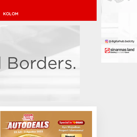
KOLOM
endaftaran Istana Dibuka,
Atletico Madrid Incar