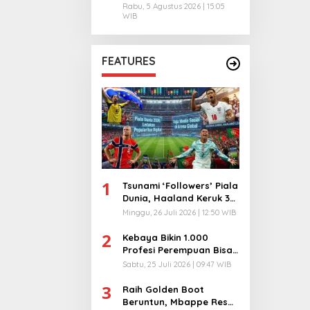
Rabu, 5 Agustus 2026 | 15:05
WIB
FEATURES
1
Tsunami ‘Followers’ Piala
Dunia, Haaland Keruk 32
Juta, Kiper 40 Tahun
Minggu, 26 Juli 2026 | 12:50 WIB
Bikin Geger!
2
Kebaya Bikin 1.000
Profesi Perempuan Bisa
Menyatu di Arena
Sabtu, 25 Juli 2026 | 09:47 WIB
Komunikasi Global!
3
Raih Golden Boot
Beruntun, Mbappe Resmi