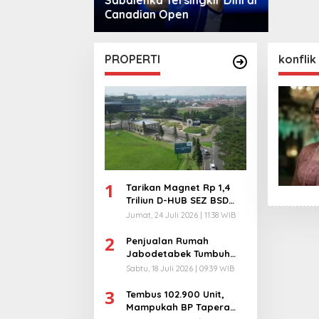
pen
Pecund
PROPERTI
konflik
1
Tarikan Magnet Rp 1,4
Triliun D-HUB SEZ BSD
City, Buka 1736
Jumat, 24 Juli 2026 | 11:38 WIB
Lapangan Kerja!
2
Penjualan Rumah
Jabodetabek Tumbuh
94%! Developer
Sabtu, 18 Juli 2026 | 09:39 WIB
Langsung Lempar Diskon
3
Ekstra
Tembus 102.900 Unit,
Mampukah BP Tapera