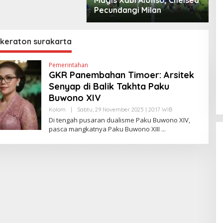
angi Milan
Cristian Romero
D
 keraton surakarta
Pemerintahan
GKR Panembahan Timoer: Arsitek
Senyap di Balik Takhta Paku
Buwono XIV
Kolom
|
Sabtu, 29 November 2025 | 20:17 WIB
O
L
Di tengah pusaran dualisme Paku Buwono XIV,
E
pasca mangkatnya Paku Buwono XIII
H
E
D
Y
P
R
I
Y
O
N
O