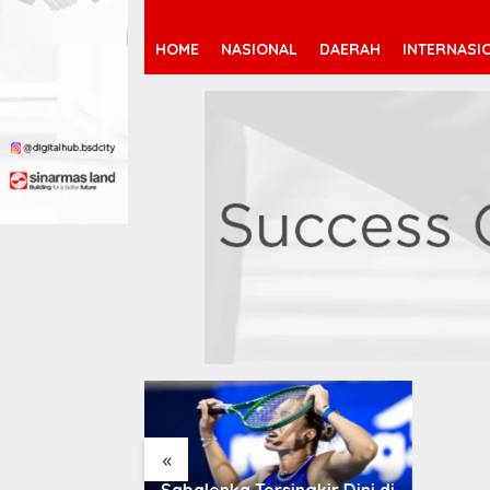
HOME
NASIONAL
DAERAH
INTERNASI
Arsenal Resmi Rekrut
Bruno Guimarães 75 Juta
Pound
«
rsingkir Dini di
Magis 