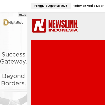
L
e
Minggu, 9 Agustus 2026
Pedoman Media Siber
w
a
tutup
t
i
k
e
k
o
n
t
e
n