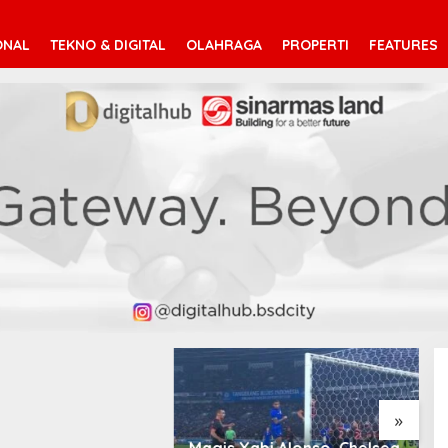
ONAL
TEKNO & DIGITAL
OLAHRAGA
PROPERTI
FEATURES
»
Xabi Alonso, Chelsea
Atletico Madrid Incar
C