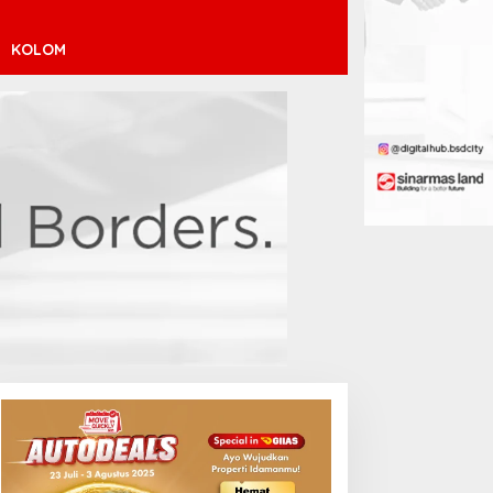
KOLOM
helsea Datangi Jakarta
Sabalenka Tersingkir Dini di