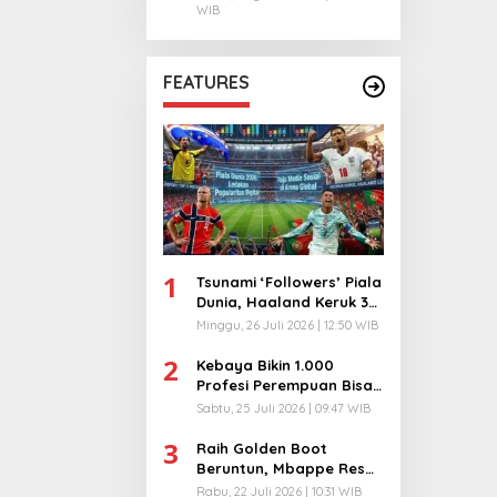
WIB
FEATURES
1
Tsunami ‘Followers’ Piala
Dunia, Haaland Keruk 32
Juta, Kiper 40 Tahun
Minggu, 26 Juli 2026 | 12:50 WIB
Bikin Geger!
2
Kebaya Bikin 1.000
Profesi Perempuan Bisa
Menyatu di Arena
Sabtu, 25 Juli 2026 | 09:47 WIB
Komunikasi Global!
3
Raih Golden Boot
Beruntun, Mbappe Resmi
Kunci Takhta Top Skor
Rabu, 22 Juli 2026 | 10:31 WIB