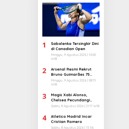
1
Sabalenka Tersingkir Dini
di Canadian Open
Minggu, 9 Agustus 2026 | 14:00
WIB
2
Arsenal Resmi Rekrut
Bruno Guimarães 75
Juta Pound
Minggu, 9 Agustus 2026 | 08:15
WIB
3
Magis Xabi Alonso,
Chelsea Pecundangi
Milan
Sabtu, 8 Agustus 2026 | 21:17 WIB
4
Atletico Madrid Incar
Cristian Romero
Sabtu, 8 Agustus 2026 | 15:56