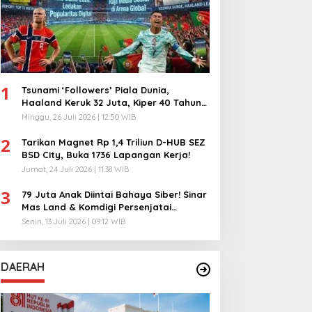
1
Tsunami ‘Followers’ Piala Dunia,
Haaland Keruk 32 Juta, Kiper 40 Tahun
Bikin Geger!
Minggu, 26 Juli 2026 | 12:50 WIB
2
Tarikan Magnet Rp 1,4 Triliun D-HUB SEZ
BSD City, Buka 1736 Lapangan Kerja!
Jumat, 24 Juli 2026 | 11:38 WIB
3
79 Juta Anak Diintai Bahaya Siber! Sinar
Mas Land & Komdigi Persenjatai
Ratusan Guru!
Senin, 13 Juli 2026 | 09:12 WIB
DAERAH