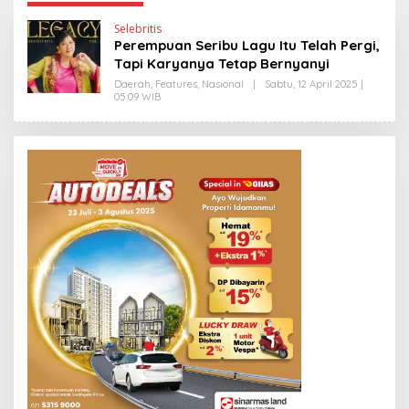
Selebritis
Perempuan Seribu Lagu Itu Telah Pergi,
Tapi Karyanya Tetap Bernyanyi
Daerah
,
Features
,
Nasional
|
Sabtu, 12 April 2025 |
05:09 WIB
O
L
E
H
Y
A
N
T
I
N
E
W
S
L
I
N
K